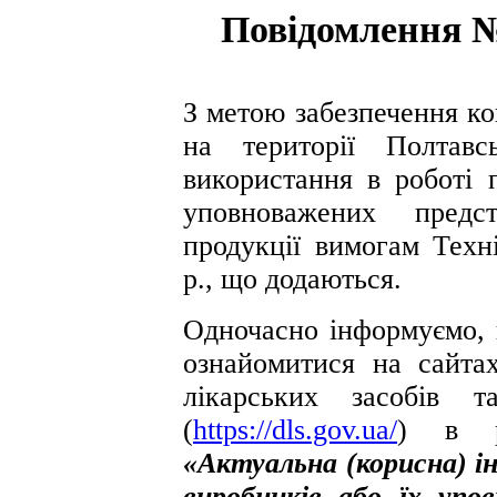
Повідомлення №
З метою забезпечення ко
на території Полтавс
використання в роботі 
уповноважених предст
продукції вимогам Техн
р., що додаються.
Одночасно інформуємо,
ознайомитися на сайта
лікарських засобів 
(
https://dls.gov.ua/
) в р
«Актуальна (корисна) і
виробників або їх упо