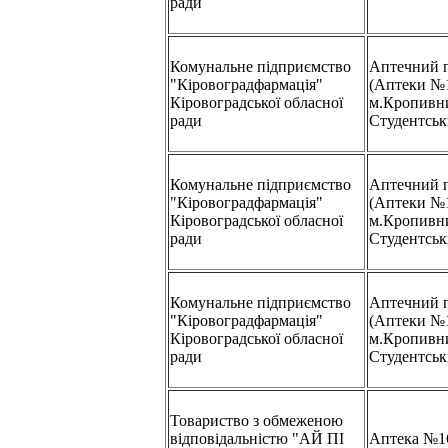
ради
Комунальне підприємство
Аптечний 
"Кіровоградфармація"
(Аптеки №
Кіровоградської обласної
м.Кропивни
ради
Студентськ
Комунальне підприємство
Аптечний 
"Кіровоградфармація"
(Аптеки №
Кіровоградської обласної
м.Кропивни
ради
Студентськ
Комунальне підприємство
Аптечний 
"Кіровоградфармація"
(Аптеки №
Кіровоградської обласної
м.Кропивни
ради
Студентськ
Товариство з обмеженою
відповідальністю "АЙ ПІ
Аптека №1