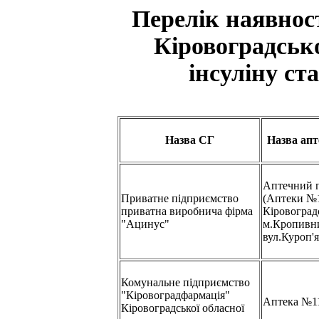
Перелік наявнос
Кіровоградсько
інсуліну ст
Назва СГ
Назва апт
Аптечний 
Приватне підприємство
(Аптеки №
приватна виробнича фірма
Кіровоградс
"Ацинус"
м.Кропивн
вул.Куроп'я
Комунальне підприємство
"Кіровоградфармація"
Аптека №1
Кіровоградської обласної