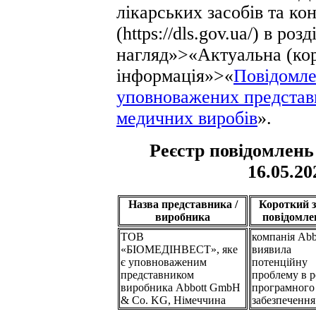
лікарських засобів та к
(https://dls.gov.ua/) в ро
нагляд»>«Актуальна (ко
інформація»>«
Повідомле
уповноважених представн
медичних виробів
».
Реєстр повідомлень 
16.05.20
Назва представника /
Короткий з
виробника
повідомле
ТОВ
компанія Abb
«БІОМЕДІНВЕСТ», яке
виявила
є уповноваженим
потенційну
представником
проблему в р
виробника Abbott GmbH
програмного
& Co. KG, Німеччина
забезпечення