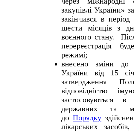
через міжнародні 
закупівлі України» з
закінчився в період
шести місяців з д
воєнного стану. Піс
перереєстрація бу
режимі;
внесено зміни до 
України від 15 
затвердження По
відповідністю іму
застосовуються в 
державних та мі
до
Порядку
здійснен
лікарських засобів