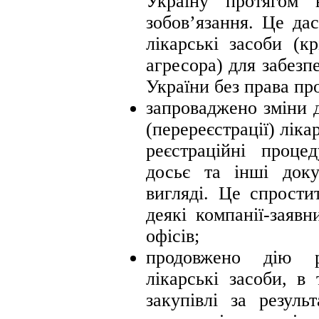
Україну протягом 
зобов’язання. Це да
лікарські засоби (к
агресора) для забезп
України без права пр
запроваджено зміни
(перереєстрації) ліка
реєстраційні процед
досьє та інші док
вигляді. Це спрости
деякі компанії-заяв
офісів;
продовжено дію р
лікарські засоби, в
закупівлі за резуль