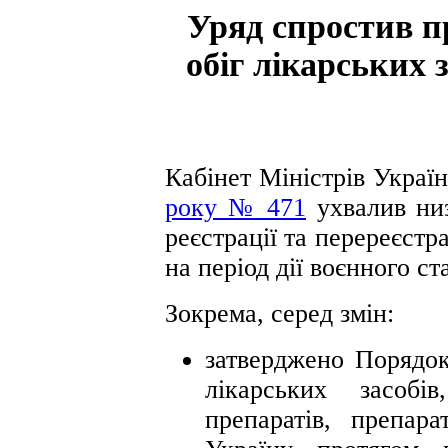
Уряд спростив п
обіг лікарських 
Кабінет Міністрів Украї
року № 471
ухвалив низ
реєстрації та перереєстра
на період дії воєнного ст
Зокрема, серед змін:
затверджено Порядок
лікарських засобі
препаратів, препар