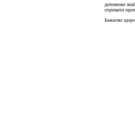
допоможе знайт
отримати препа
Бажаємо здоро