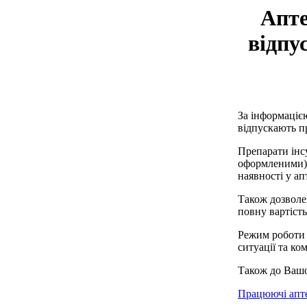
Апте
відпу
За інформаціє
відпускають пр
Препарати інс
оформленими) 
наявності у ап
Також дозволен
повну вартість
Режим роботи 
ситуації та ко
Також до Вашо
Працюючі аптек