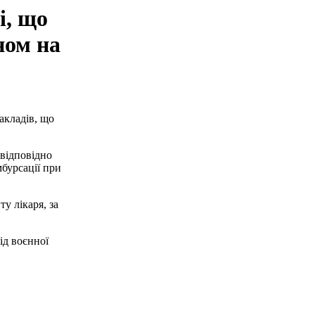
і, що
ном на
акладів, що
відповідно
бурсації при
у лікаря, за
ід воєнної