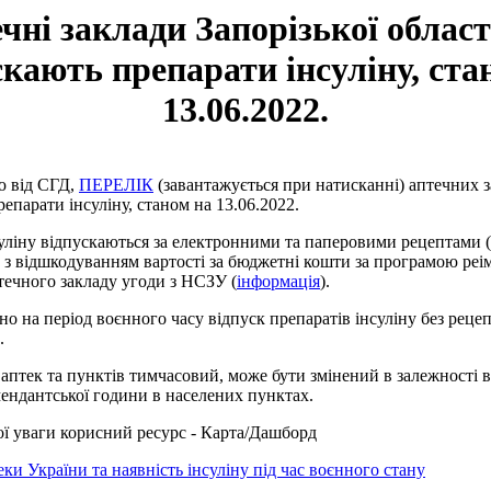
чні заклади Запорізької област
скають препарати інсуліну, ста
13.06.2022.
ю від СГД,
ПЕРЕЛІК
(завантажується при натисканні) аптечних з
епарати інсуліну, станом на 13.06.2022.
уліну відпускаються за електронними та паперовими рецептами (
з відшкодуванням вартості за бюджетні кошти за програмою реім
течного закладу угоди з НСЗУ (
інформація
).
о на період воєнного часу відпуск препаратів інсуліну без рецепт
.
аптек та пунктів тимчасовий, може бути змінений в залежності в
мендантської години в населених пунктах.
ї уваги корисний ресурс - Карта/Дашборд
и України та наявність інсуліну під час воєнного стану