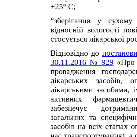
+25° С;
“зберігання у сухому
відносній вологості по
стосується лікарської ро
Відповідно до
постанови
30.11.2016 № 929
«Про 
провадження господарс
лікарських засобів, о
лікарськими засобами, і
активних фармацевтич
забезпечує дотрима
загальних та специфічн
засобів на всіх етапах о
час транспортування), а 