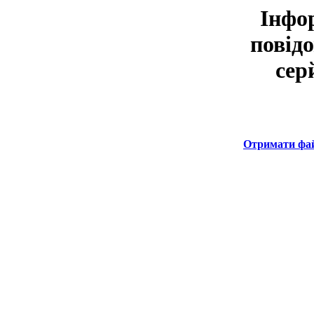
Інфор
повід
сер
Отримати фа