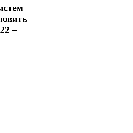
систем
новить
22 –