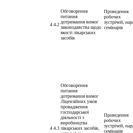
Обговорення
Проведення
питання
робочих
дотримання вимог
зустрічей, нар
4 4.2
законодавства щодо
семінарів
якості лікарських
засобів
Обговорення
питання
дотримання вимог
Ліцензійних умов
провадження
господарської
Проведення
діяльності з
робочих
виробництва
зустрічей, нар
4 4.3
лікарських засобів,
семінарів