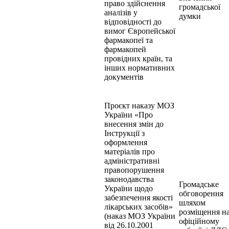
право здійснення
громадської
аналізів у
думки
відповідності до
вимог Європейської
фармакопеї та
фармакопей
провідних країн, та
інших нормативних
документів
Проєкт наказу МОЗ
України «Про
внесення змін до
Інструкції з
оформлення
матеріалів про
адміністративні
правопорушення
законодавства
Громадське
України щодо
обговорення
забезпечення якості
шляхом
лікарських засобів»
розміщення н
(наказ МОЗ України
офіційному
від 26.10.2001