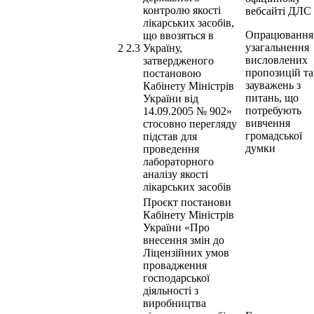
контролю якості
вебсайті ДЛС
лікарських засобів,
Опрацювання
що ввозяться в
узагальнення
2 2.3
Україну,
висловлених
затвердженого
пропозицій та
постановою
зауважень з
Кабінету Міністрів
питань, що
України від
потребують
14.09.2005 № 902»
вивчення
стосовно перегляду
громадської
підстав для
думки
проведення
лабораторного
аналізу якості
лікарських засобів
Проєкт постанови
Кабінету Міністрів
України «Про
внесення змін до
Ліцензійних умов
провадження
господарської
діяльності з
виробництва