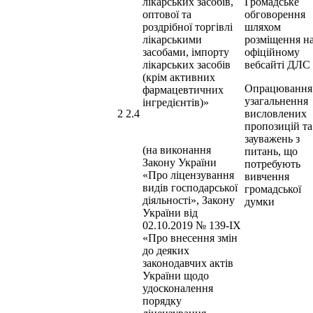
лікарських засобів,
Громадське
оптової та
обговорення
роздрібної торгівлі
шляхом
лікарськими
розміщення н
засобами, імпорту
офіційному
лікарських засобів
вебсайті ДЛС
(крім активних
Опрацювання
фармацевтичних
узагальнення
інгредієнтів)»
2 2.4
висловлених
пропозицій та
зауважень з
(на виконання
питань, що
Закону України
потребують
«Про ліцензування
вивчення
видів господарської
громадської
діяльності», Закону
думки
України від
02.10.2019 № 139-ІХ
«Про внесення змін
до деяких
законодавчих актів
України щодо
удосконалення
порядку