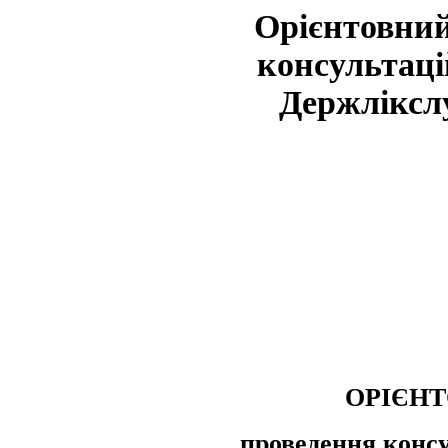
Орієнтовний
консультаці
Держлікслу
ОРІЄН
проведення консу