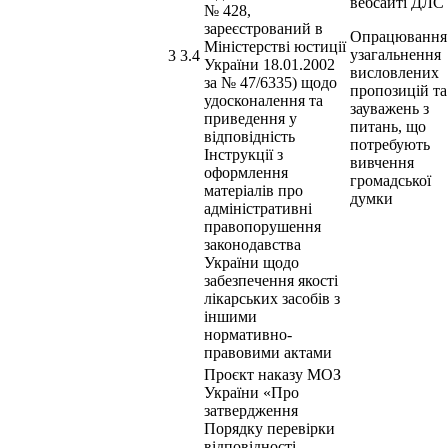
вебсайті ДЛС
№ 428,
зареєстрований в
Опрацювання
Міністерстві юстиції
узагальнення
3 3.4
України 18.01.2002
висловлених
за № 47/6335) щодо
пропозицій та
удосконалення та
зауважень з
приведення у
питань, що
відповідність
потребують
Інструкції з
вивчення
оформлення
громадської
матеріалів про
думки
адміністративні
правопорушення
законодавства
України щодо
забезпечення якості
лікарських засобів з
іншими
нормативно-
правовими актами
Проєкт наказу МОЗ
України «Про
затвердження
Порядку перевірки
відповідності