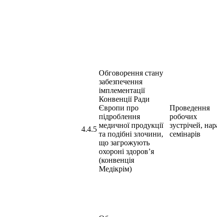
Обговорення стану
забезпечення
імплементації
Конвенції Ради
Європи про
Проведення
підроблення
робочих
медичної продукції
зустрічей, нар
4.4.5
та подібні злочини,
семінарів
що загрожують
охороні здоров’я
(конвенція
Медікрім)