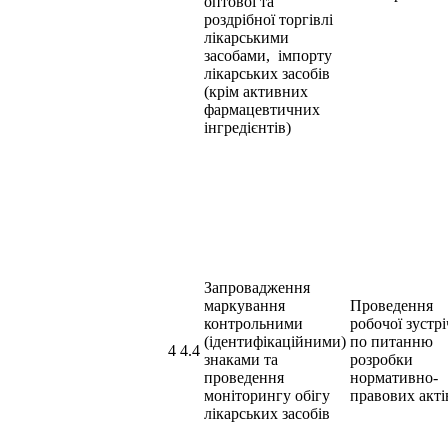
оптової та
роздрібної торгівлі
лікарськими
засобами, імпорту
лікарських засобів
(крім активних
фармацевтичних
інгредієнтів)
Запровадження
маркування
Проведення
контрольними
робочої зустрі
(ідентифікаційними)
по питанню
4 4.4
знаками та
розробки
проведення
нормативно-
моніторингу обігу
правових акті
лікарських засобів