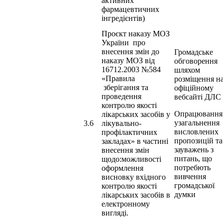
активних
фармацевтичних
інгредієнтів)
Проєкт наказу МОЗ
України про
внесення змін до
Громадське
наказу МОЗ від
обговорення
16712.2003 №584
шляхом
«Правила
розміщення н
зберігання та
офіційному
проведення
вебсайті ДЛС
контролю якості
Опрацювання
лікарських засобів у
узагальнення
3.6
лікувально-
висловлених
профілактичних
пропозицій та
закладах» в частині
зауважень з
внесення змін
питань, що
щодо:можливості
потребють
оформлення
вивчення
висновку вхідного
громадської
контролю якості
думки
лікарських засобів в
електронному
вигляді.