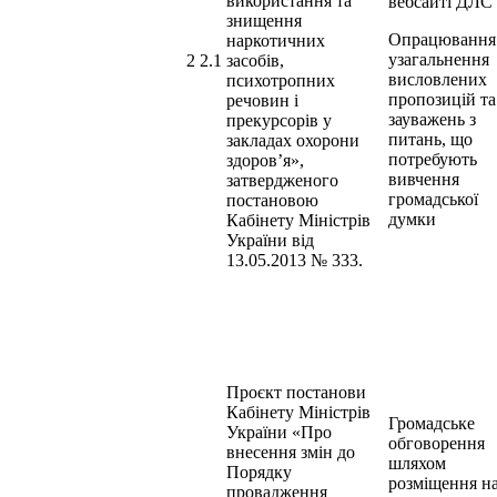
використання та
вебсайті ДЛС
знищення
Опрацювання
наркотичних
узагальнення
2 2.1
засобів,
висловлених
психотропних
пропозицій та
речовин і
зауважень з
прекурсорів у
питань, що
закладах охорони
потребують
здоров’я»,
вивчення
затвердженого
громадської
постановою
думки
Кабінету Міністрів
України від
13.05.2013 № 333.
Проєкт постанови
Кабінету Міністрів
Громадське
України «Про
обговорення
внесення змін до
шляхом
Порядку
розміщення н
провадження