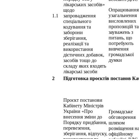
лікарських засобів»
Опрацювання
щодо
узагальнення
1.1
запровадження
висловлених
спеціального
пропозицій та
кодування та
зауважень з
заборони
питань, що
зберігання,
потребують
реалізації та
вивчення
використання
громадської
дієтичних добавок,
думки
засобів тощо до
складу яких входять
лікарські засоби
2
Підготовка проєктів постанов Ка
Проєкт постанови
Кабінету Міністрів
України «Про
Громадське
внесення зміни до
обговорення
Порядку придбання,
шляхом
перевезення,
розміщення н
зберігання, відпуску,
офіційному