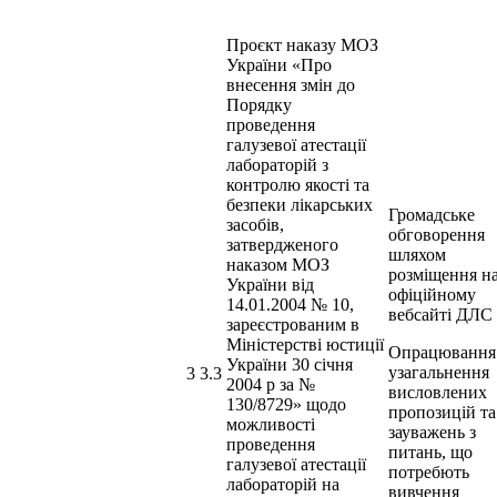
Проєкт наказу МОЗ
України «Про
внесення змін до
Порядку
проведення
галузевої атестації
лабораторій з
контролю якості та
безпеки лікарських
Громадське
засобів,
обговорення
затвердженого
шляхом
наказом МОЗ
розміщення н
України від
офіційному
14.01.2004 № 10,
вебсайті ДЛС
зареєстрованим в
Міністерстві юстиції
Опрацювання
України 30 січня
узагальнення
3 3.3
2004 р за №
висловлених
130/8729» щодо
пропозицій та
можливості
зауважень з
проведення
питань, що
галузевої атестації
потребють
лабораторій на
вивчення