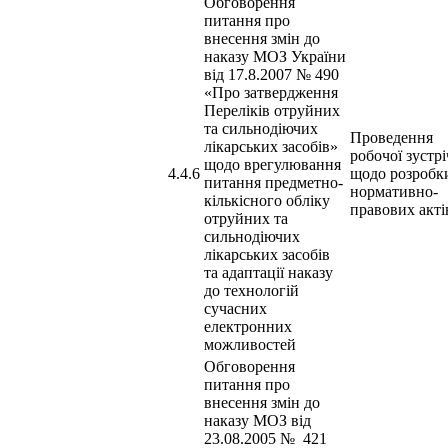
Обговорення
питання про
внесення змін до
наказу МОЗ України
від 17.8.2007 № 490
«Про затвердження
Переліків отруйних
та сильнодіючих
Проведення
лікарських засобів»
робочої зустрі
щодо врегулювання
4.4.6
щодо розробк
питання предметно-
нормативно-
кількісного обліку
правових акті
отруйних та
сильнодіючих
лікарських засобів
та адаптації наказу
до технологій
сучасних
електронних
можливостей
Обговорення
питання про
внесення змін до
наказу МОЗ від
23.08.2005 № 421