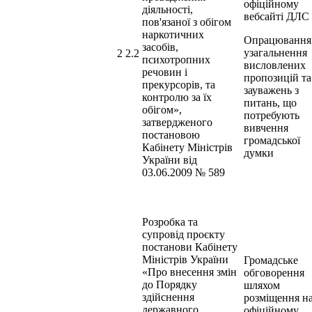
офіційному
діяльності,
вебсайті ДЛС
пов'язаної з обігом
наркотичних
Опрацювання
засобів,
узагальнення
2 2.2
психотропних
висловлених
речовин і
пропозицій та
прекурсорів, та
зауважень з
контролю за їх
питань, що
обігом»,
потребують
затвердженого
вивчення
постановою
громадської
Кабінету Міністрів
думки
України від
03.06.2009 № 589
Розробка та
супровід проєкту
постанови Кабінету
Міністрів України
Громадське
«Про внесення змін
обговорення
до Порядку
шляхом
здійснення
розміщення н
державного
офіційному