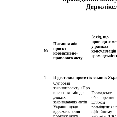
Держлікс
Захід, що
проводитиме
Питання або
у рамках
проєкт
№
консультацій 
нормативно-
громадськіст
правового акту
1
Підготовка проєктів законів Укр
Супровід
законопроєкту «Про
внесення змін до
Громадське
деяких
обговорення
законодавчих актів
шляхом
України щодо
розміщення н
вдосконалення
офіційному
порядку обігу
вебсайті ДЛС