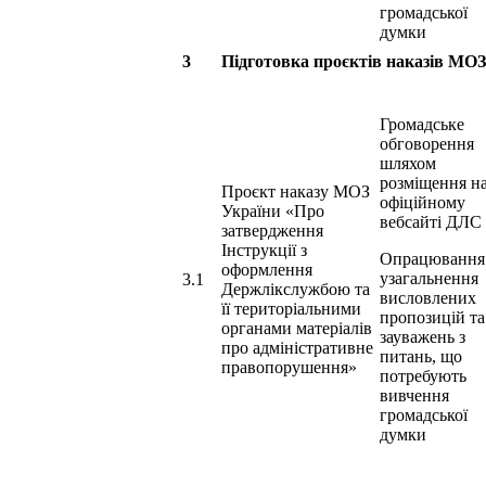
громадської
думки
3
Підготовка проєктів наказів МО
Громадське
обговорення
шляхом
розміщення н
Проєкт наказу МОЗ
офіційному
України «Про
вебсайті ДЛС
затвердження
Інструкції з
Опрацювання
оформлення
узагальнення
3.1
Держлікслужбою та
висловлених
її територіальними
пропозицій та
органами матеріалів
зауважень з
про адміністративне
питань, що
правопорушення»
потребують
вивчення
громадської
думки