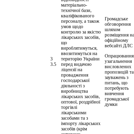
матеріально-
технічної бази,
кваліфікованого
Громадське
персоналу, а також
обговорення
умов щодо
шляхом
контролю за якістю
розміщення н
лікарських засобів,
офіційному
що
вебсайті ДЛС
вироблятимуться,
ввозитимуться на
Опрацювання
3
територію України
узагальнення
3.5
перед видачою
висловлених
ліцензії на
пропозицій та
провадження
зауважень з
господарської
питань, що
діяльності з
потребують
виробництва
вивчення
лікарських засобів,
громадської
оптової, роздрібної
думки
торгівлі
лікарськими
засобами та з
імпорту лікарських
засобів (крім