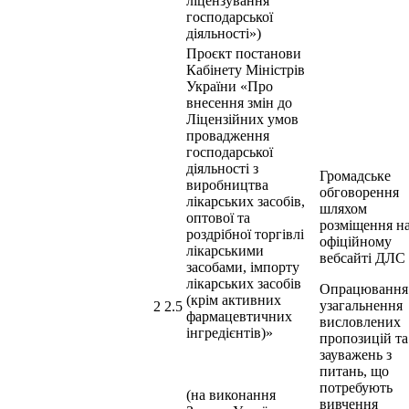
ліцензування
господарської
діяльності»)
Проєкт постанови
Кабінету Міністрів
України «Про
внесення змін до
Ліцензійних умов
провадження
господарської
діяльності з
Громадське
виробництва
обговорення
лікарських засобів,
шляхом
оптової та
розміщення н
роздрібної торгівлі
офіційному
лікарськими
вебсайті ДЛС
засобами, імпорту
лікарських засобів
Опрацювання
(крім активних
узагальнення
2 2.5
фармацевтичних
висловлених
інгредієнтів)»
пропозицій та
зауважень з
питань, що
потребують
(на виконання
вивчення