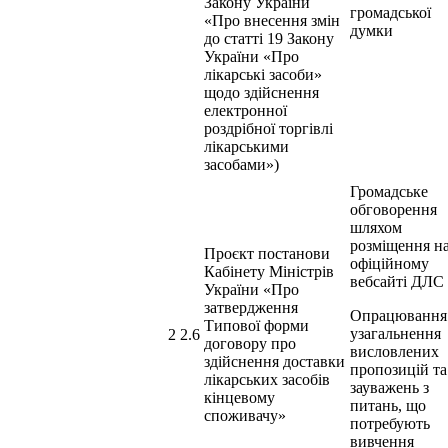
Закону України
громадської
«Про внесення змін
думки
до статті 19 Закону
України «Про
лікарські засоби»
щодо здійснення
електронної
роздрібної торгівлі
лікарськими
засобами»)
Громадське
обговорення
шляхом
розміщення н
Проєкт постанови
офіційному
Кабінету Міністрів
вебсайті ДЛС
України «Про
затвердження
Опрацювання
Типової форми
узагальнення
2 2.6
договору про
висловлених
здійснення доставки
пропозицій та
лікарських засобів
зауважень з
кінцевому
питань, що
споживачу»
потребують
вивчення