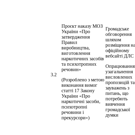
Проєкт наказу МОЗ
Громадське
України «Про
обговорення
затвердження
шляхом
Правил
розміщення н
виробництва,
офіційному
виготовлення
вебсайті ДЛС
наркотичних засобів
та психотропних
Опрацювання
речовин»
узагальнення
3.2
висловлених
(Розроблено з метою
пропозицій та
виконання вимог
зауважень з
статті 17 Закону
питань, що
України «Про
потребють
наркотичні засоби,
вивчення
психотропні
громадської
речовини і
думки
прекурсори»)