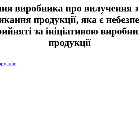
ня виробника про вилучення з 
икання продукції, яка є небезп
рийняті за ініціативою виробни
продукції
ормацію