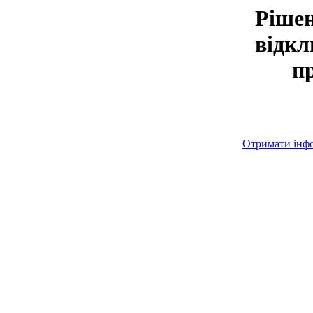
Рішен
відкл
п
Отримати інф