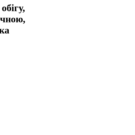
обігу,
ечною,
ка