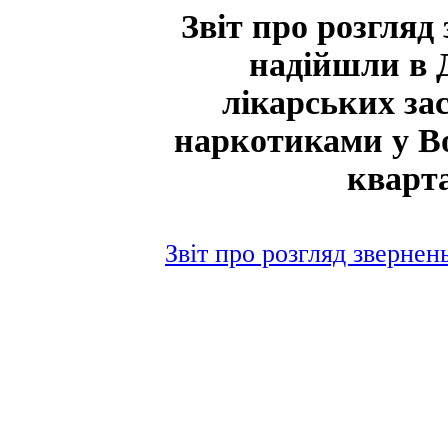
Звіт про розгляд
надійшли в 
лікарських за
наркотиками у Во
кварта
Звіт про розгляд звернен