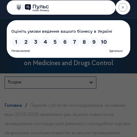
Пошук
State Service of Ukraine
on Medicines and Drugs Control
Розділи
Головна
/
Перелік суб’єктів господарювання, за заявами
яких 20.05.2025 припинено дію ліцензії повністю на
провадження господарської діяльності з роздрібної торгівлі
лікарськими засобами повністю за місцем провадження