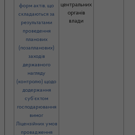
центральних
форм актів, що
органів
складаються за
влади
результатами
проведення
планових
(позапланових)
заходів
державного
нагляду
(контролю) щодо
додержання
суб’єктом
господарювання
вимог
Ліцензійних умов
провадження