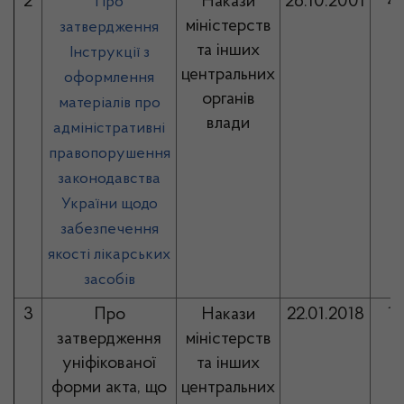
2
Накази
26.10.2001
4
Про
міністерств
затвердження
та інших
Інструкції з
центральних
оформлення
органів
матеріалів про
влади
адміністративні
правопорушення
законодавства
України щодо
забезпечення
якості лікарських
засобів
3
Про
Накази
22.01.2018
1
затвердження
міністерств
уніфікованої
та інших
форми
акта
, що
центральних