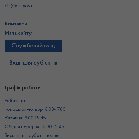
dls@dls.gov.ua
Контакти
Мапа сайту
Службовий вхід
Вхід для суб’єктів
Графік роботи
Робочі дні:
понеділок-четвер: 8.00-17.00
п’ятниця: 8.00-15.45
Обідня перерва: 12.00-12.45
Вихідні дні: субота, неділя