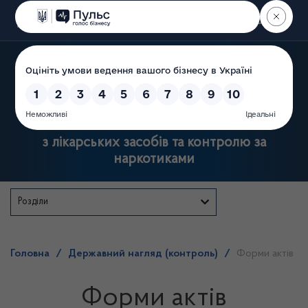
Пошук
Державна служба України
з лікарських засобів та контролю за
наркотиками
Розділи
Головна
/
Державний нагляд (контроль)
/
Форми актів
Форми актів