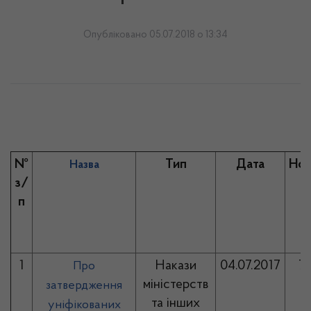
Опубліковано 05.07.2018 о 13:34
№
Тип
Дата
Но
Назва
з/
п
1
Накази
04.07.2017
7
Про
міністерств
затвердження
та інших
уніфікованих