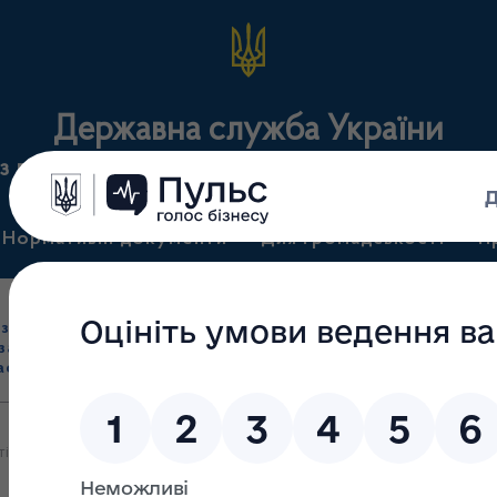
Державна служба України
з лікарських засобів та контролю за наркотикам
Нормативні документи
Для громадськості
П
Ліцензування
здрібна торгівля
Державний
виробництва лікарс
засобами, імпорт
нагляд
засобів, крові т
асобів (крім АФІ)
(контроль)
сертифікація
ті