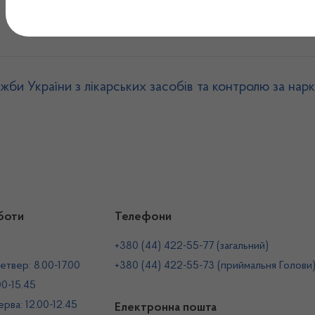
Результати діяльності
жби України з лікарських засобів та контролю за нар
боти
Телефони
+380 (44) 422-55-77 (загальний)
етвер: 8.00-17.00
+380 (44) 422-55-73 (приймальня Голови
00-15.45
рва: 12.00-12.45
Електронна пошта