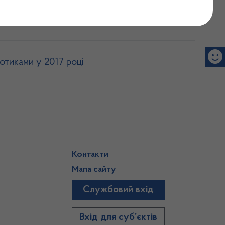
котиками у 2017 році
Контакти
Мапа сайту
Службовий вхід
)
Вхід для суб’єктів