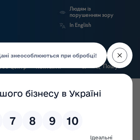
Людям із
порушенням зору
In English
и
Пошук
рес-центр
Контакти
Антикорупційний
ьких
Ринковий
Державні
портал
а
нагляд
реєстри
Держлікслужби