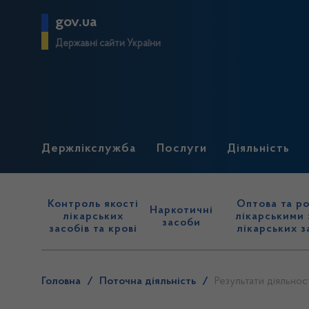
gov.ua
Державні сайти України
Держлікслужба
Послуги
Діяльність
Контроль якості
Оптова та ро
Наркотичні
лікарських
лікарськими 
засоби
засобів та крові
лікарських з
Головна
/
Поточна діяльність
/
Результати діяльнос