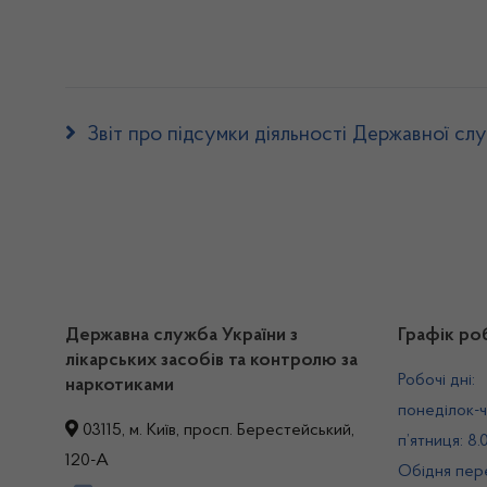
Звіт про підсумки діяльності Державної слу
Державна служба України з
Графік ро
лікарських засобів та контролю за
Робочі дні:
наркотиками
понеділок-ч
03115, м. Київ, просп. Берестейський,
п’ятниця: 8.
120-А
Обідня пере