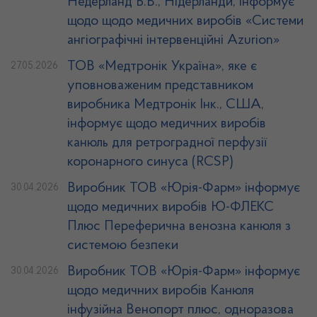
Недерланд Б.В., Нідерланди, інформує
щодо щодо медичних виробів «Системи
ангіографічні інтервенційні Azurion»
ТОВ «Медтронік Україна», яке є
27.05.2026
уповноваженим представником
виробника Медтронік Інк., США,
інформує щодо медичних виробів
канюль для ретроградної перфузії
коронарного синуса (RCSP)
Виробник ТОВ «Юрія-Фарм» інформує
30.04.2026
щодо медичних виробів Ю-ФЛЕКС
Плюс Переферична венозна канюля з
системою безпеки
Виробник ТОВ «Юрія-Фарм» інформує
30.04.2026
щодо медичних виробів Канюля
інфузійна Венопорт плюс, одноразова