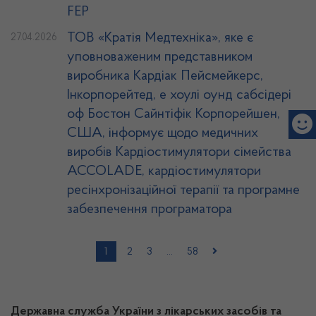
FEP
ТОВ «Кратія Медтехніка», яке є
27.04.2026
уповноваженим представником
виробника Кардіак Пейсмейкерс,
Інкорпорейтед, е хоулі оунд сабсідері
оф Бостон Сайнтіфік Корпорейшен,
США, інформує щодо медичних
виробів Кардіостимулятори сімейства
ACCOLADE, кардіостимулятори
ресінхронізаційної терапії та програмне
забезпечення програматора
1
2
3
…
58
Державна служба України з лікарських засобів та