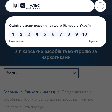
Пошук
Державна служба України
з лікарських засобів та контролю за
наркотиками
Розділи
Головна
/
Ринковий нагляд
/
Повідомлення від
виробників або їх уповноважених представників про
невідповідність продукції