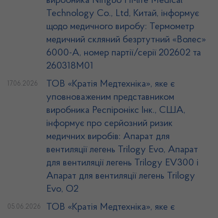
виробника Ningbo Hi-life Medical
Technology Co., Ltd, Китай, інформує
щодо медичного виробу: Термометр
медичний скляний безртутний «Волес»
6000-А, номер партії/серії 202602 та
260318М01
ТОВ «Кратія Медтехніка», яке є
17.06.2026
уповноваженим представником
виробника Респіронікс Інк., США,
інформує про серйозний ризик
медичних виробів: Апарат для
вентиляції легень Trilogy Evo, Апарат
для вентиляції легень Trilogy EV300 і
Апарат для вентиляції легень Trilogy
Evo, O2
ТОВ «Кратія Медтехніка», яке є
05.06.2026