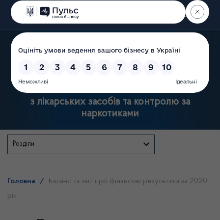
Пошук
Державна служба України
з лікарських засобів та контролю за
наркотиками
Розділи
Головна
/
Баланс та звіт про фінансові результати за 2020
рік