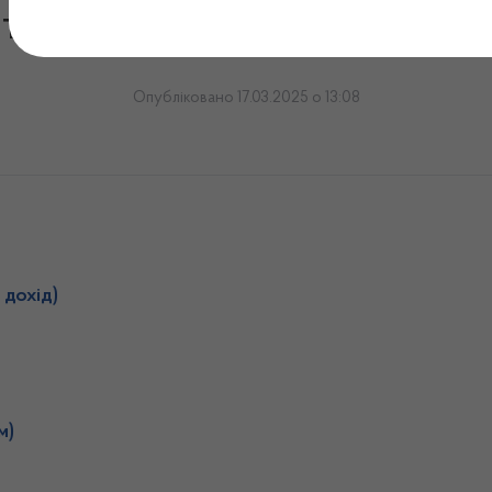
іт про фінансові результат
Опубліковано 17.03.2025 о 13:08
 дохід)
м)