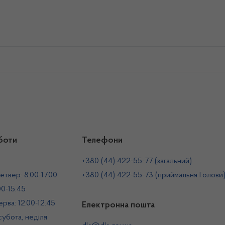
боти
Телефони
+380 (44) 422-55-77 (загальний)
етвер: 8.00-17.00
+380 (44) 422-55-73 (приймальня Голови
00-15.45
рва: 12.00-12.45
Електронна пошта
 субота, неділя