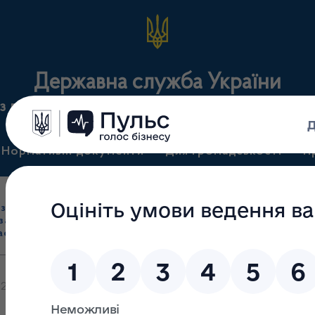
Державна служба України
з лікарських засобів та контролю за наркотикам
Нормативні документи
Для громадськості
П
Ліцензування
здрібна торгівля
Державний
виробництва лікарс
засобами, імпорт
нагляд
засобів, крові т
асобів (крім АФІ)
(контроль)
сертифікація
024 рік