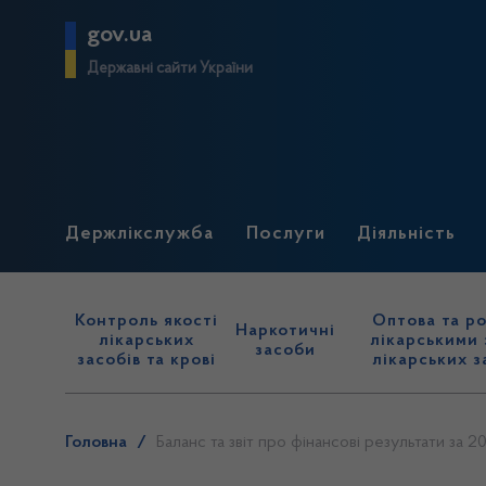
gov.ua
Державні сайти України
Держлікслужба
Послуги
Діяльність
Контроль якості
Оптова та ро
Наркотичні
лікарських
лікарськими 
засоби
засобів та крові
лікарських з
Головна
/
Баланс та звіт про фінансові результати за 2