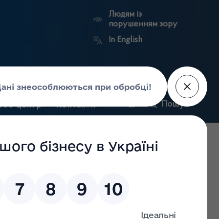
Людям із
порушенням зору
In English
и
Пошук
рес-центр
Контакти
Антикорупційний
ьких
Ринковий
Державні
портал
а
нагляд
реєстри
Держлікслужби