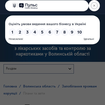
Пошук
Державна служба
з лікарських засобів та контролю за
наркотиками у Волинській області
Розділи
Головна
/
Волинська область
/
Запобігання проявам
корупції
/
Плани та звіти