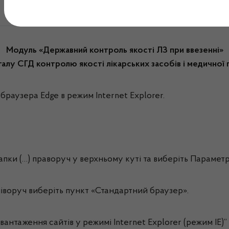
Вхід для суб’єктів
Модуль «Державний контроль якості ЛЗ при ввезенні»
алу СГД контролю якості лікарських засобів і медичної 
 браузера
Edge
в режим Internet Explorer.
рапки (…) праворуч у верхньому куті та виберіть Параметр
ліворуч виберіть пункт «Стандартний браузер».
авантаження сайтів у режимі Internet Explorer (режим IE)”