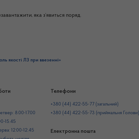
завантажити, яка з’явиться поряд.
ль якості ЛЗ при ввезенні»
боти
Телефони
+380 (44) 422-55-77 (загальний)
етвер: 8.00-17.00
+380 (44) 422-55-73 (приймальня Голови
00-15.45
рва: 12.00-12.45
Електронна пошта