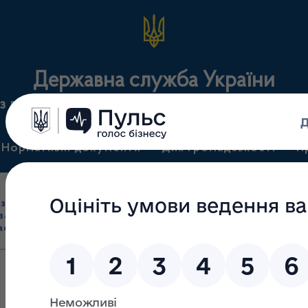
Державна служба України
з лікарських засобів та контролю за наркотикам
Нормативні документи
Для громадськості
П
Ліцензування
здрібна торгівля
Державний
виробництва лікарс
засобами, імпорт
нагляд
засобів, крові т
асобів (крім АФІ)
(контроль)
сертифікація