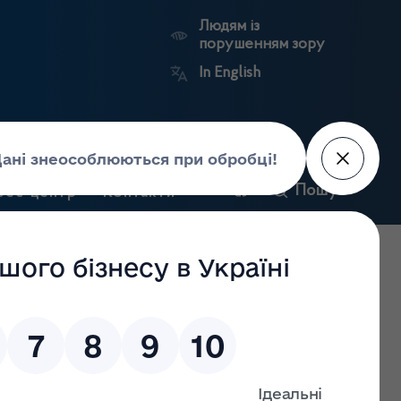
Людям із
порушенням зору
In English
и
Пошук
рес-центр
Контакти
Антикорупційний
ьких
Ринковий
Державні
портал
а
нагляд
реєстри
Держлікслужби