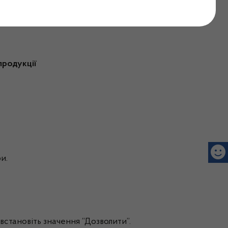
продукції
и.
 встановіть значення “Дозволити”.