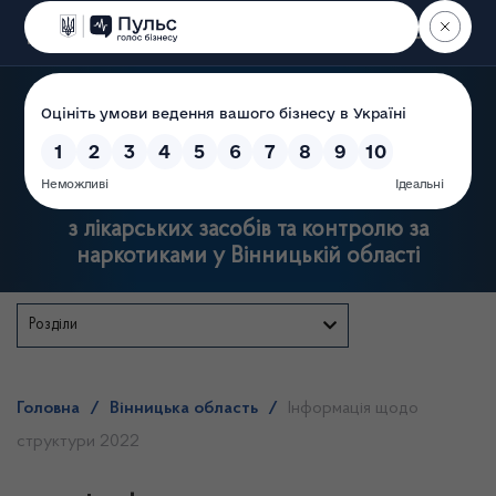
Пошук
Державна служба
з лікарських засобів та контролю за
наркотиками у Вінницькій області
Розділи
Головна
/
Вінницька область
/
Інформація щодо
структури 2022