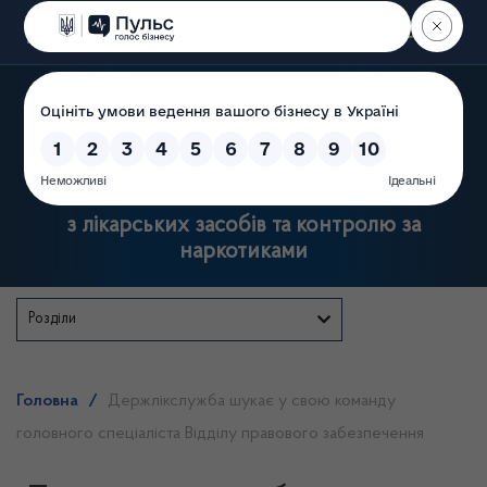
Пошук
Державна служба України
з лікарських засобів та контролю за
наркотиками
Розділи
Головна
/
Держлікслужба шукає у свою команду
головного спеціаліста Відділу правового забезпечення