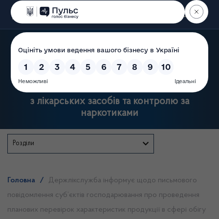
Пошук
Державна служба України
з лікарських засобів та контролю за
наркотиками
Розділи
Головна
/
Держлікслужба інформує щодо письмового
повідомлення суб’єктів господарювання про проведення
планових перевірок характеристик продукції в сфері обігу