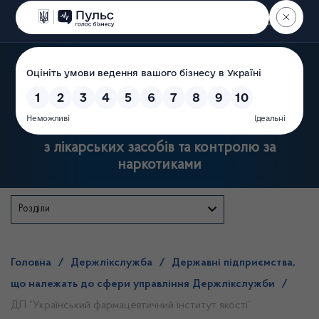
Пошук
Державна служба України
з лікарських засобів та контролю за
наркотиками
Розділи
Головна
/
Держлікслужба
/
Державні підприємства,
що належать до сфери управління Держлікслужби
/
ДП “Український фармацевтичний інститут якості”