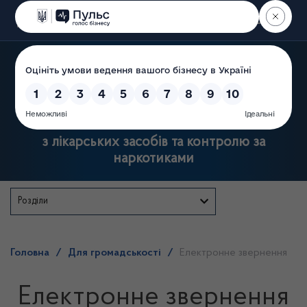
Пошук
Державна служба України
з лікарських засобів та контролю за
наркотиками
Розділи
Головна
/
Для громадськості
/
Електронне звернення
Електронне звернення