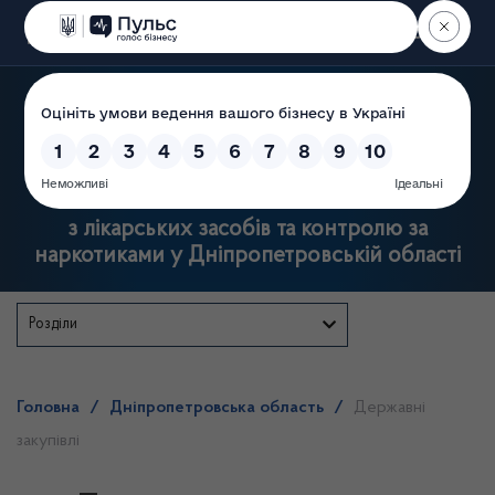
Пошук
Державна служба
з лікарських засобів та контролю за
наркотиками у Дніпропетровській області
Розділи
Головна
/
Дніпропетровська область
/
Державні
закупівлі