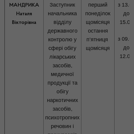
Заступник
перший
з 13.0
МАНДРИКА
начальника
понеділок
до
Наталя
відділу
щомісяця
15.00
Вікторівна
державного
остання
з 09.0
контролю у
п’ятниця
до
сфері обігу
щомісяця
12.00
лікарських
засобів,
медичної
продукції та
обігу
наркотичних
засобів,
психотропних
речовин і