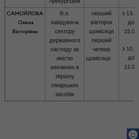
прекурсорів
В.о.
перший
з 13.0
САМОЙЛОВА
завідувача
вівторок
до
Олена
сектору
щомісяця
15.00
Вікторівна
державного
перший
з 10.0
нагляду за
четвер
до
якістю
щомісяця
12.00
ввезених в
Україну
лікарських
засобів