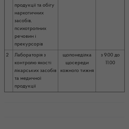
продукції та обігу
наркотичних
засобів,
психотропних
речовин і
прекурсорів
2
Лабораторія з
щопонеділка
з 9.00 до
контролю якості
щосереди
11.00
лікарських засобів
кожного тижня
та медичної
продукції