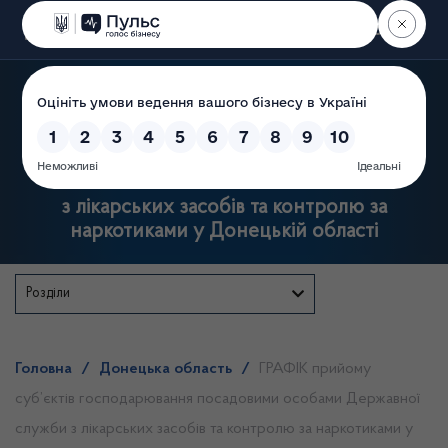
Пошук
Державна служба
з лікарських засобів та контролю за
наркотиками у Донецькій області
Розділи
Головна
/
Донецька область
/
ГРАФІК прийому
суб’єктів господарювання посадовими особами Державної
служби з лікарських засобів та контролю за наркотиками у