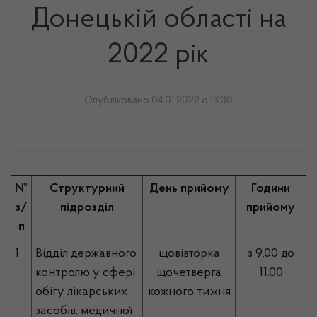
Донецькій області на
2022 рік
Опубліковано 04.01.2022 о 13:30
№
Структурний
День прийому
Години
з/
підрозділ
прийому
п
1
Відділ державного
щовівторка
з 9.00 до
контролю у сфері
щочетверга
11.00
обігу лікарських
кожного тижня
засобів, медичної