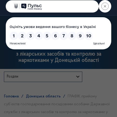
Пошук
Державна служба
з лікарських засобів та контролю за
наркотиками у Донецькій області
Розділи
Головна
/
Донецька область
/
ГРАФІК прийому
суб’єктів господарювання посадовими особами Державної
служби з лікарських засобів та контролю за наркотиками у