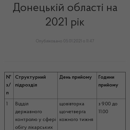
Донецькій області на
2021 рік
Опубліковано 05.01.2021 о 11:47
№
Структурний
День прийому
Години
з/
підрозділ
прийому
п
1
Відділ
щовівторка
з 9.00 до
державного
щочетверга
11.00
контролю у сфері
кожного тижня
обігу лікарських