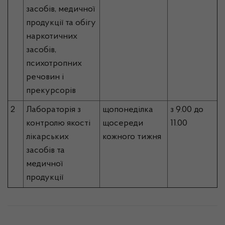
засобів, медичної
продукції та обігу
наркотичних
засобів,
психотропних
речовин і
прекурсорів
2
Лабораторія з
щопонеділка
з 9.00 до
контролю якості
щосереди
11.00
лікарських
кожного тижня
засобів та
медичної
продукції