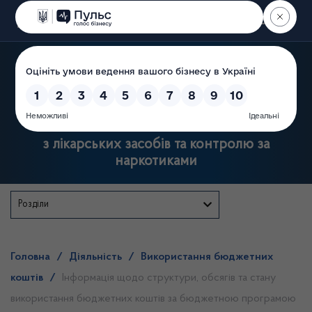
Пошук
Державна служба України
з лікарських засобів та контролю за
наркотиками
Розділи
Головна
/
Діяльність
/
Використання бюджетних
коштів
/
Інформація щодо структури, обсягів та стану
використання бюджетних коштів за бюджетною програмою