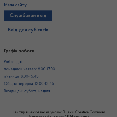
Мапа сайту
Службовий вхід
Вхід для суб’єктів
Графік роботи
Робочі дні:
понеділок-четвер: 8.00-17.00
п’ятниця: 8.00-15.45
Обідня перерва: 12.00-12.45
Вихідні дні: субота, неділя
Цей твір ліцензовано на умовах
Ліцензії Creative Commons
Зазначення Авторства 4.0 Міжнародна