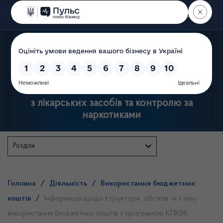
Пошук
Державна служба України
з лікарських засобів та контролю за
наркотиками
Розділи
Головна
/
Діяльність
/
Використання бюджетних
коштів
/
Інформація щодо структури, обсягів та стану
використання бюджетних коштів з програмою КПКВК