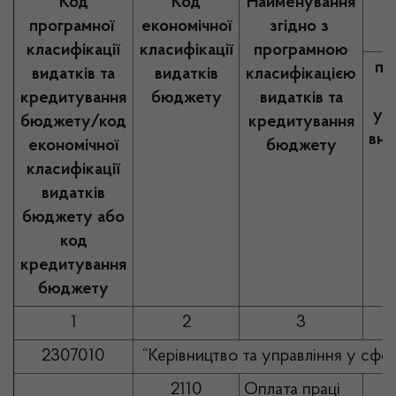
Код
Код
Найменування
програмної
економічної
згідно з
класифікації
класифікації
програмною
пл
видатків та
видатків
класифікацією
кредитування
бюджету
видатків та
ур
бюджету/код
кредитування
вне
економічної
бюджету
класифікації
видатків
бюджету або
код
кредитування
бюджету
1
2
3
2307010
“Керівництво та управління у сфер
2110
Оплата праці