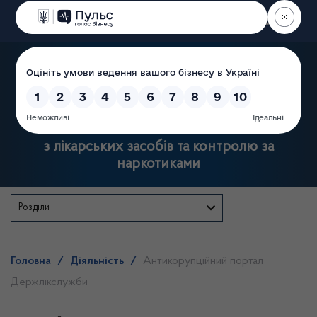
Пошук
Державна служба України
з лікарських засобів та контролю за
наркотиками
Розділи
Головна
/
Діяльність
/
Антикорупційний портал
Держлікслужби