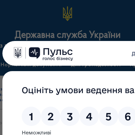
Державна служба України
з лікарських засобів та контролю за наркотикам
Нормативні документи
Для громадськості
П
Ліцензування
здрібна торгівля
Державний
виробництва лікарс
засобами, імпорт
нагляд
засобів, крові т
асобів (крім АФІ)
(контроль)
сертифікація
ozorro