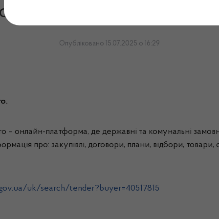
система публічних закупів
Опубліковано 15.07.2025 о 16:29
o.
ro – онлайн-платформа, де державні та комунальні замов
ормація про: закупівлі, договори, плани, відбори, товари,
.gov.ua/uk/search/tender?buyer=40517815