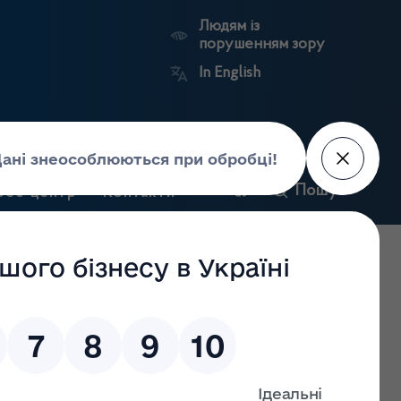
Людям із
порушенням зору
In English
и
Пошук
рес-центр
Контакти
Антикорупційний
ьких
Ринковий
Державні
портал
а
нагляд
реєстри
Держлікслужби