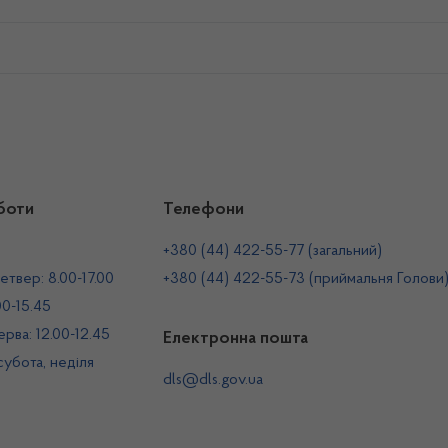
боти
Телефони
+380 (44) 422-55-77 (загальний)
етвер: 8.00-17.00
+380 (44) 422-55-73 (приймальня Голови
00-15.45
рва: 12.00-12.45
Електронна пошта
 субота, неділя
dls@dls.gov.ua