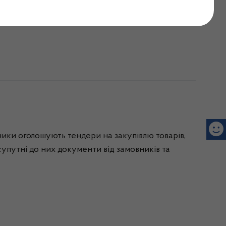
ель Prozorro
ники оголошують тендери на закупівлю товарів,
 супутні до них документи від замовників та