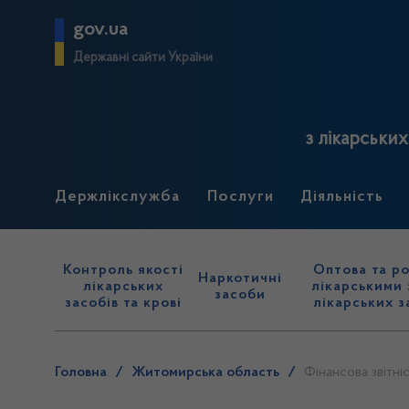
gov.ua
Державні сайти України
з лікарськи
Держлікслужба
Послуги
Діяльність
Контроль якості
Оптова та ро
Наркотичні
лікарських
лікарськими 
засоби
засобів та крові
лікарських з
Головна
/
Житомирська область
/
Фінансова звітніс