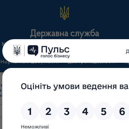
Державна служба
х засобів та контролю за наркотиками у Житомирс
Нормативні документи
Для громадськості
П
Ліцензування
здрібна торгівля
Державний
виробництва лікарс
засобами, імпорт
нагляд
засобів, крові т
асобів (крім АФІ)
(контроль)
сертифікація
ть . Баланс на 01.01.2026