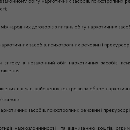
 незаконному обігу наркотичних засобів, психотропних ре
ті;
іжнародних договорів з питань обігу наркотичних засоб
наркотичних засобів, психотропних речовин і прекурсорі
 витоку в незаконний обіг наркотичних засобів, пси
товлення.
лених під час здійснення контролю за обігом наркотични
язаної з:
котичних засобів, психотропних речовин і прекурсорів 
отидії наркозлочинності та відмиванню коштів, отри