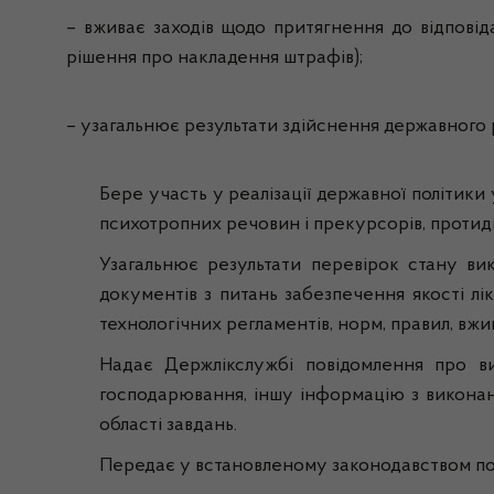
– вживає заходів щодо притягнення до відповід
рішення про накладення штрафів);
– узагальнює результати здійснення державного 
Бере участь у реалізації державної політики
психотропних речовин і прекурсорів, протидії
Узагальнює результати перевірок стану вик
документів з питань забезпечення якості лі
технологічних регламентів, норм, правил, вжив
Надає Держлікслужбі повідомлення про вия
господарювання, іншу інформацію з виконан
області завдань.
Передає у встановленому законодавством пор