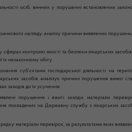
альності осіб, винних у порушенні встановлених зако
ринкового нагляду, аналізу причини виявлених порушень
 у сферах контролю якості та безпеки лікарських засобів
 їх незаконному обігу.
онання суб’єктами господарської діяльності на терито
карських засобів, аналізує причині порушення вимог ст
ає заходів до їх усунення.
влені порушення і вжиті заходи, матеріали перевіро
ня покладених на Державну службу з лікарських засоб
ядку матеріали перевірок, за результатами яких виявле