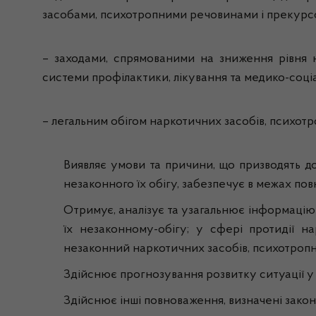
засобами, психотропними речовинами і прекурс
– заходами, спрямованими на зниження рівня 
системи профілактики, лікування та медико-соціа
– легальним обігом наркотичних засобів, психот
Виявляє умови та причини, що призводять д
незаконного їх обігу, забезпечує в межах по
Отримує, аналізує та узагальнює інформацію 
їх незаконному-обігу; у сфері протидії н
незаконний наркотичних засобів, психотропни
Здійснює прогнозування розвитку ситуації у 
Здійснює інші повноваження, визначені зако