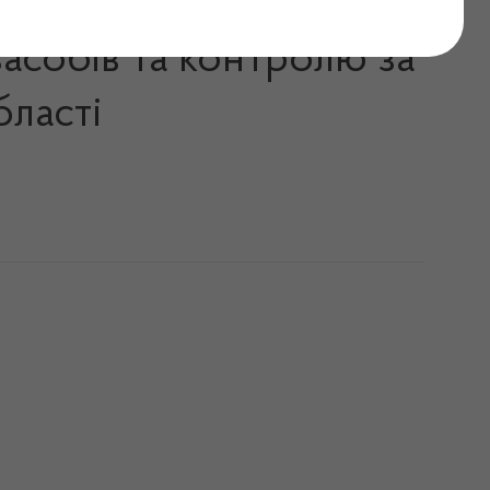
асобів та контролю за
бласті