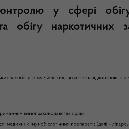
нтролю у сфері обігу 
та обігу наркотичних з
их засобів у тому числі тих, що містять підконтрольні ре
:
триманням вимог законодавства щодо:
слі медичних імунобіологічних препаратів (далі – лікарськ