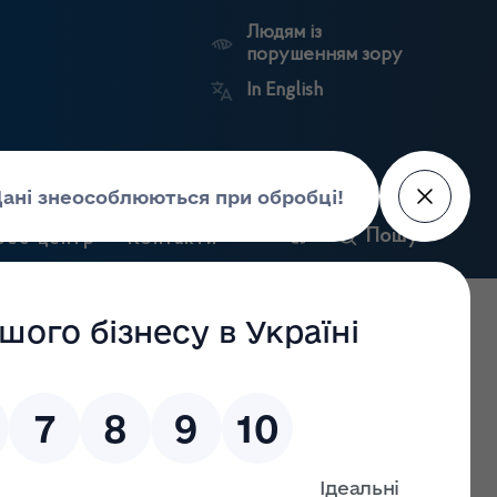
Людям із
порушенням зору
In English
ькій області
Пошук
рес-центр
Контакти
Антикорупційний
ьких
Ринковий
Державні
портал
а
нагляд
реєстри
Держлікслужби
арпатській області
/
Інформація про Державну