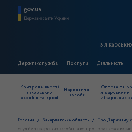
gov.ua
Державні сайти України
з лікарськи
Держлікслужба
Послуги
Діяльність
Контроль якості
Оптова та ро
Наркотичні
лікарських
лікарськими 
засоби
засобів та крові
лікарських з
Головна
/
Закарпатська область
/
Про Державну сл
службу з лікарських засобів та контролю за наркотиками