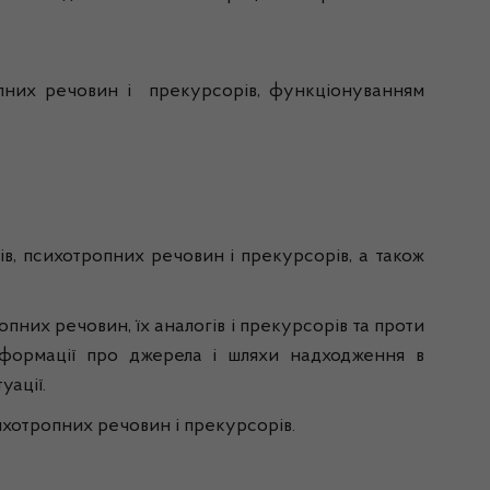
опних речовин і прекурсорів, функціонуванням
в, психотропних речовин і прекурсорів, а також
пних речовин, їх аналогів і прекурсорів та проти
інформації про джерела і шляхи надходження в
уації.
ихотропних речовин і прекурсорів.