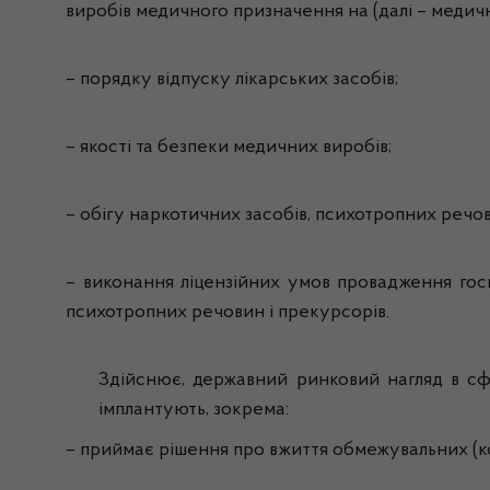
виробів медичного призначення на (далі – медичн
– порядку відпуску лікарських засобів;
– якості та безпеки медичних виробів;
– обігу наркотичних засобів, психотропних речов
– виконання ліцензійних умов провадження госпо
психотропних речовин і прекурсорів.
Здійснює, державний ринковий нагляд в сфе
імплантують, зокрема:
– приймає рішення про вжиття обмежувальних (ко