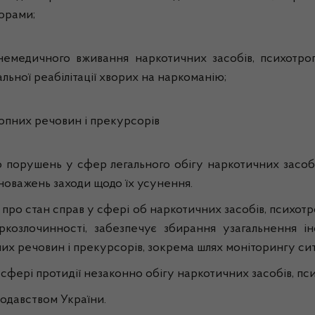
орами;
немедичного вживання наркотичних засобів, психотр
льної реабілітації хворих на наркоманію;
ропних речовин і прекурсорів
о порушень у сфер легального обігу наркотичних засобі
вноважень заходи щодо їх усунення.
про стан справ у сфері об наркотичних засобів, психотро
аркозлочинності, забезпечує збирання узагальнення 
х речовин і прекурсорів, зокрема шлях моніторингу сит
сфері протидії незаконно обігу наркотичних засобів, пс
нодавством України.