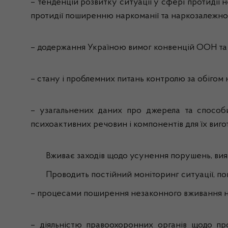
– тенденцій розвитку ситуації у сфері протидії
протидії поширенню наркоманії та наркозалежнос
– додержання Україною вимог конвенцій ООН та м
– стану і проблемних питань контролю за обігом 
– узагальнених даних про джерела та способи
психоактивних речовин і компонентів для їх виго
Вживає заходів щодо усунення порушень, вияв
Проводить постійний моніторинг ситуації, пов’
– процесами поширення незаконного вживання нар
– діяльністю правоохоронних органів щодо пр