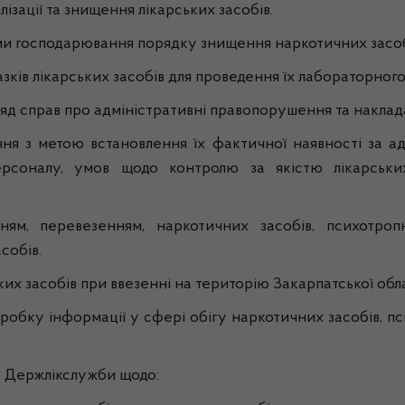
ізації та знищення лікарських засобів.
ми господарювання порядку знищення наркотичних засобі
ків лікарських засобів для проведення їх лабораторного 
яд справ про адміністративні правопорушення та наклада
ня з метою встановлення їх фактичної наявності за ад
ї персоналу, умов щодо контролю за якістю лікарськ
ганням, перевезенням, наркотичних засобів, психотр
собів.
их засобів при ввезенні на територію Закарпатської обла
обку інформації у сфері обігу наркотичних засобів, пси
о Держлікслужби щодо: