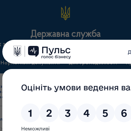
Державна служба
х засобів та контролю за наркотиками у Закарпатс
Нормативні документи
Для громадськості
П
Ліцензування
здрібна торгівля
Державний
виробництва лікарс
засобами, імпорт
нагляд
засобів, крові т
асобів (крім АФІ)
(контроль)
сертифікація
ужбу з лікарських засобів та контролю за наркотиками у Зак
 у Закарпатській області