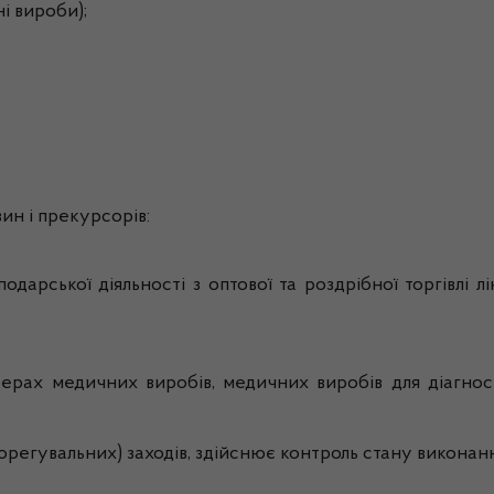
і вироби);
ин і прекурсорів:
дарської діяльності з оптової та роздрібної торгівлі л
рах медичних виробів, медичних виробів для діагности
регувальних) заходів, здійснює контроль стану виконан