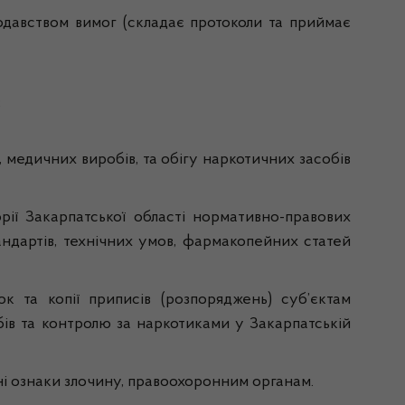
нодавством вимог (складає протоколи та приймає
;
, медичних виробів, та обігу наркотичних засобів
рії Закарпатської області нормативно-правових
андартів, технічних умов, фармакопейних статей
к та копії приписів (розпоряджень) суб’єктам
ів та контролю за наркотиками у Закарпатській
ні ознаки злочину, правоохоронним органам.