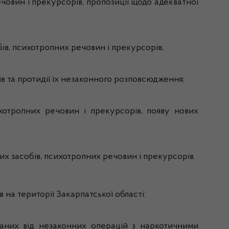
човин і прекурсорів, пропозиції щодо адекватної
ів, психотропних речовин і прекурсорів;
в та протидії їх незаконного розповсюдження;
хотропних речовин і прекурсорів, появу нових
х засобів, психотропних речовин і прекурсорів.
на території Закарпатської області:
маних від незаконних операцій з наркотичними