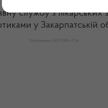
вну службу з лікарських з
тиками у Закарпатській о
Опубліковано 26.07.2018 о 17:36