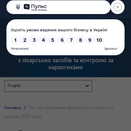
Пошук
Державна служба України
з лікарських засобів та контролю за
наркотиками
Розділи
Головна
/
Звіт про виконання фінансового плану за ІІ
квартал 2023 року