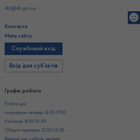
dls@dls.gov.ua
Контакти
Мапа сайту
Службовий вхід
Вхід для суб’єктів
Графік роботи
Робочі дні:
понеділок-четвер: 8.00-17.00
п’ятниця: 8.00-15.45
Обідня перерва: 12.00-12.45
Вихідні дні: субота, неділя