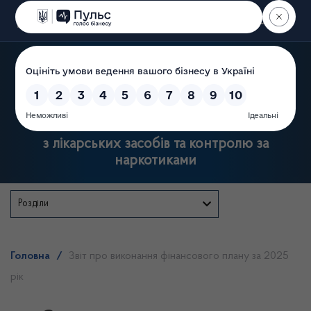
Пошук
Державна служба України
з лікарських засобів та контролю за
наркотиками
Розділи
Головна
/
Звіт про виконання фінансового плану за 2025
рік