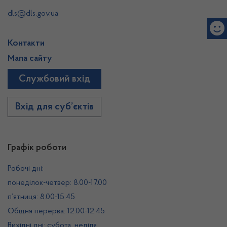
dls@dls.gov.ua
Контакти
Мапа сайту
Службовий вхід
Вхід для суб’єктів
Графік роботи
Робочі дні:
понеділок-четвер: 8.00-17.00
п’ятниця: 8.00-15.45
Обідня перерва: 12.00-12.45
Вихідні дні: субота, неділя