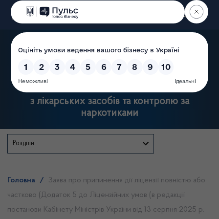
Пошук
Державна служба України
з лікарських засобів та контролю за
наркотиками
Розділи
Головна
/
Заява про припинення дії ліцензії повністю або
частково (Додаток 5 до Ліцензійних умов (в редакції
постанови Кабінету Міністрів України від 13 серпня 2025 р.