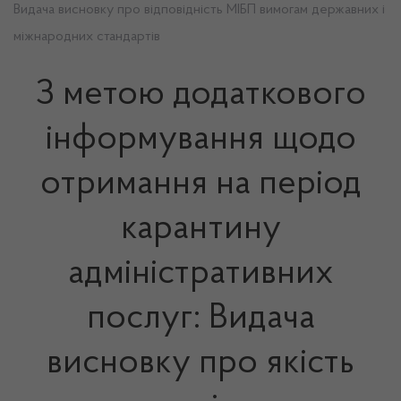
Видача висновку про відповідність МІБП вимогам державних і
міжнародних стандартів
З метою додаткового
інформування щодо
отримання на період
карантину
адміністративних
послуг: Видача
висновку про якість