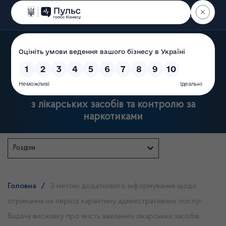
Пошук
Державна служба України
з лікарських засобів та контролю за
наркотиками
Розділи
Головна
/
З метою додаткового інформування щодо
отримання на період карантину адміністративних послуг:
Видача висновку про якість ввезених лікарських засобів,