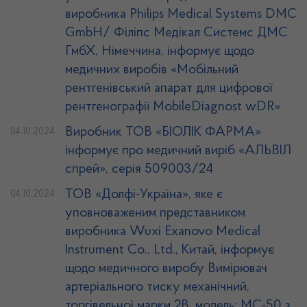
виробника Philips Medical Systems DMC
GmbH/ Філіпс Медікал Системс ДМС
ГмбХ, Німеччина, інформує щодо
медичних виробів «Мобільний
рентгенівський апарат для цифрової
рентгенографії MobileDiagnost wDR»
Виробник ТОВ «БІОЛІК ФАРМА»
04.10.2024
інформує про медичний виріб «АЛЬВІЛ
спрей», серія 509003/24
ТОВ «Долфі-Україна», яке є
04.10.2024
уповноваженим представником
виробника Wuxi Exanovo Medical
Instrument Co., Ltd., Китай, інформує
щодо медичного виробу Вимірювач
артеріального тиску механічний,
торгівельної марки 2В, модель: МС-50 з