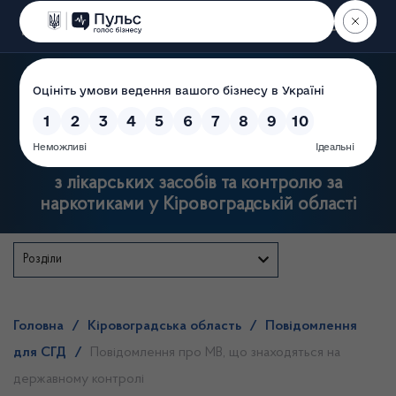
Пошук
Державна служба
з лікарських засобів та контролю за
наркотиками у Кіровоградській області
Розділи
Головна
/
Кіровоградська область
/
Повідомлення
для СГД
/
Повідомлення про МВ, що знаходяться на
державному контролі