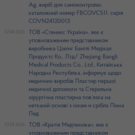
Ag, виріб для самоконтролю,
каталожний номер FBCOVCS11, серія
COVN24120013
ТОВ «Стенекс Україна», яке є
02.04.2026
уповноваженим представником
виробника Цзеінг Банглі Медікал
Продуктс Ко., Лтд/ Zhejiang Bangli
Medical Products Co., Ltd., Китайська
Народна Республіка, інформує щодо
медичних виробів Пластир першої
медичної допомоги та Стерильна
хірургічна пластирна пов’язка на
нетканій основі з іонам и срібла Пінна
Пед
ТОВ «Кратія Медтехніка», яке є
02.04.2026
уповноваженим представником