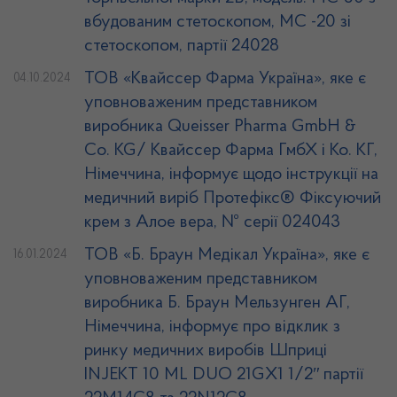
вбудованим стетоскопом, МС -20 зі
стетоскопом, партії 24028
ТОВ «Квайссер Фарма Україна», яке є
04.10.2024
уповноваженим представником
виробника Queisser Pharma GmbH &
Co. KG/ Квайссер Фарма ГмбХ і Ко. КГ,
Німеччина, інформує щодо інструкції на
медичний виріб Протефікс® Фіксуючий
крем з Алое вера, № серії 024043
ТОВ «Б. Браун Медікал Україна», яке є
16.01.2024
уповноваженим представником
виробника Б. Браун Мельзунген АГ,
Німеччина, інформує про відклик з
ринку медичних виробів Шприці
INJEKT 10 ML DUO 21GX1 1/2ʺ партії