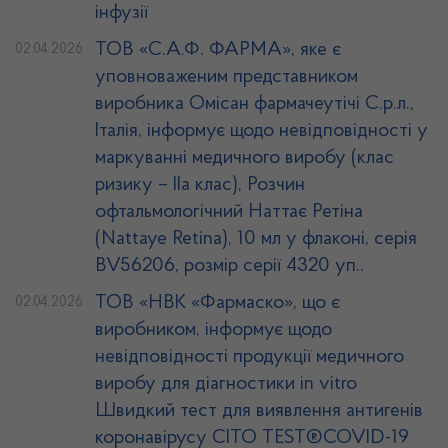
інфузії
ТОВ «С.А.Ф. ФАРМА», яке є
02.04.2026
уповноваженим представником
виробника Омісан фармачеутічі С.р.л.,
Італія, інформує щодо невідповідності у
маркуванні медичного виробу (клас
ризику – ІІа клас), Розчин
офтальмологічний Наттає Ретіна
(Nattaye Retina), 10 мл у флаконі, серія
BV56206, розмір серії 4320 уп..
ТОВ «НВК «Фармаско», що є
02.04.2026
виробником, інформує щодо
невідповідності продукції медичного
виробу для діагностики in vitro
Швидкий тест для виявлення антигенів
коронавірусу CITO TEST®COVID-19