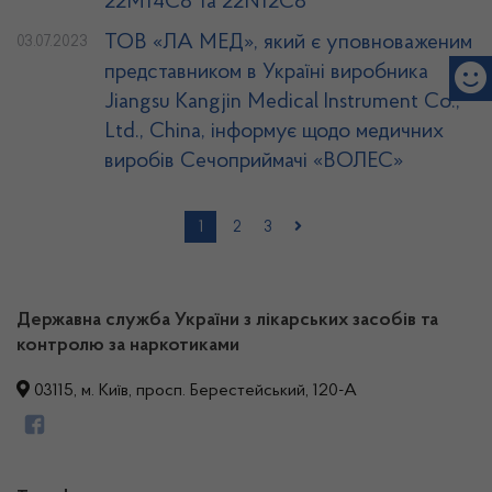
22М14С8 та 22N12С8
ТОВ «ЛА МЕД», який є уповноваженим
03.07.2023
представником в Україні виробника
Jiangsu Kangjin Medical Instrument Co.,
Ltd., China, інформує щодо медичних
виробів Сечоприймачі «ВОЛЕС»
1
2
3
Державна служба України з лікарських засобів та
контролю за наркотиками
03115, м. Київ, просп. Берестейський, 120-А