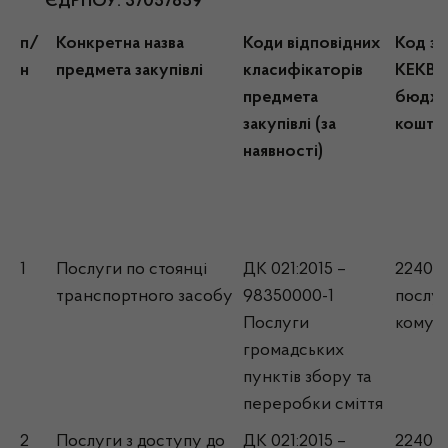
ЄДРПОУ: 37057859
п/
Конкретна назва
Коди відповідних
Код зг
н
предмета закупівлі
класифікаторів
КЕКВ (
предмета
бюдже
закупівлі (за
коштів
наявності)
1
Послуги по стоянці
ДК 021:2015 –
2240 
транспортного засобу
98350000-1
послуг
Послуги
комун
громадських
пунктів збору та
переробки сміття
2
Послуги з доступу до
ДК 021:2015 –
2240 