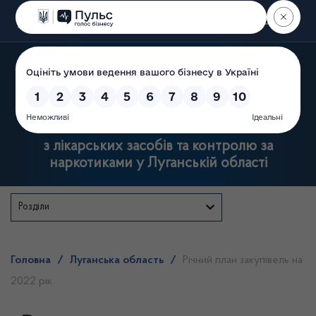
Пошук
Державна служба
з лікарських засобів та контролю за
наркотиками у Луганській області
Розділи
Головна
/
Луганська область
/
Річний план закупівель на
2022 рік