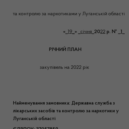
та контролю за наркотиками у Луганській області
«_
19_
» _
січня
_20
22
р. № _
1
_
РІЧНИЙ ПЛАН
закупівель на 2022 рік
Найменування замовника: Державна служба з
лікарських засобів та контролю за наркотики у
Луганській області