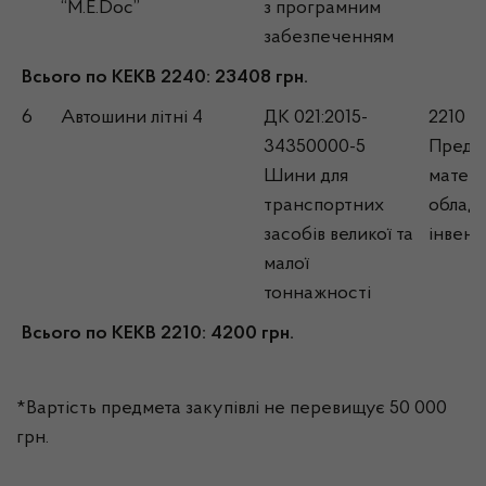
“M.E.Doc”
з програмним
забезпеченням
Всього по КЕКВ 2240: 23408 грн.
6
Автошини літні 4
ДК 021:2015-
2210
34350000-5
Предм
Шини для
матері
транспортних
обладн
засобів великої та
інвент
малої
тоннажності
Всього по КЕКВ 2210: 4200 грн.
*Вартість предмета закупівлі не перевищує 50 000
грн.