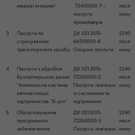
мережі Інтернет
72410000-7 –
послуг
послуги
комун
провайдерів
3
Послуги по
ДК 021:2015-
2240 
страхуванню
66510000-8
послуг
транспортного засобу
Охороні послуги
комун
4
Послуги з обробки
ДК 021:2015-
2240 
бухгалтерських даних
72250000-2
послуг
“Комплексна система
Послуги, пов’язані
комун
автоматизації
із системами та
підприємства “IS-pro”
підтримкою
5
Обслуговування
ДК 021:2015-
2240 
програмного
72260000-5
послуг
забезпечення
Послуги, пов’язані
комун