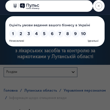
Пошук
Державна служба
з лікарських засобів та контролю за
наркотиками у Луганській області
Розділи
Головна
/
Луганська область
/
Управління персоналом
/
Інформація щодо очищення влади