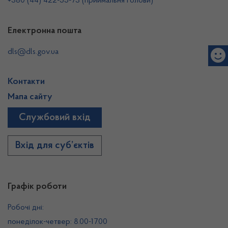
+380 (44) 422-55-73 (приймальня Голови)
Електронна пошта
dls@dls.gov.ua
Контакти
Мапа сайту
Службовий вхід
Вхід для суб’єктів
Графік роботи
Робочі дні:
понеділок-четвер: 8.00-17.00