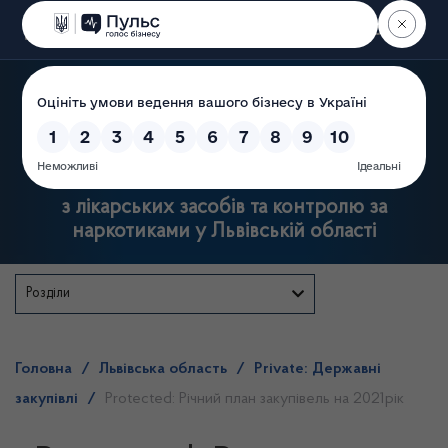
Пошук
Державна служба
з лікарських засобів та контролю за
наркотиками у Львівській області
Розділи
Головна
/
Львівська область
/
Private: Державні
закупівлі
/
Protected: Річний план закупівель на 2021рік