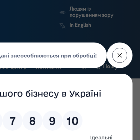
Людям із
порушенням зору
In English
кій області
Пошук
рес-центр
Контакти
Антикорупційний
ьких
Ринковий
Державні
портал
а
нагляд
реєстри
Держлікслужби