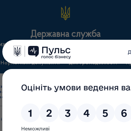
Державна служба
их засобів та контролю за наркотиками у Львівсь
Нормативні документи
Для громадськості
П
Ліцензування
здрібна торгівля
Державний
виробництва лікарс
засобами, імпорт
нагляд
засобів, крові т
асобів (крім АФІ)
(контроль)
сертифікація
 інформації
/
Система обліку публічної інформації