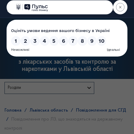
Пошук
Державна служба
з лікарських засобів та контролю за
наркотиками у Львівській області
Розділи
Головна
/
Львівська область
/
Повідомлення для СГД
/
Повідомлення про ЛЗ, що знаходяться на державному
контролі