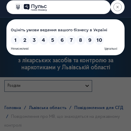
Пошук
Державна служба
з лікарських засобів та контролю за
наркотиками у Львівській області
Розділи
Головна
/
Львівська область
/
Повідомлення для СГД
/
Повідомлення про МВ, що знаходяться на державному
контролі