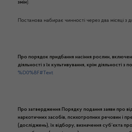
змін
).
Постанова набирає чинності через два місяці з дн
Про порядок придбання насіння рослин, включени
діяльності з їх культивування, крім діяльності з
%D0%BF#Text
Про затвердження Порядку подання заяви про відб
наркотичних засобів, психотропних речовин і пр
(досліджень), їх відбору, визначення суб’єкта 