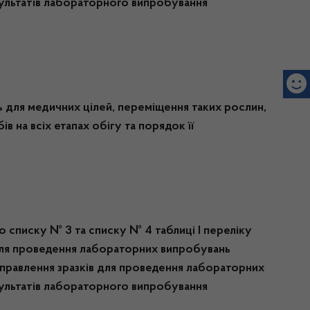
зультатів лабораторного випробування
для медичних цілей, переміщення таких рослин,
в на всіх етапах обігу та порядок її
о списку № 3 та списку № 4 таблиці I переліку
 для проведення лабораторних випробувань
аправлення зразків для проведення лабораторних
зультатів лабораторного випробування