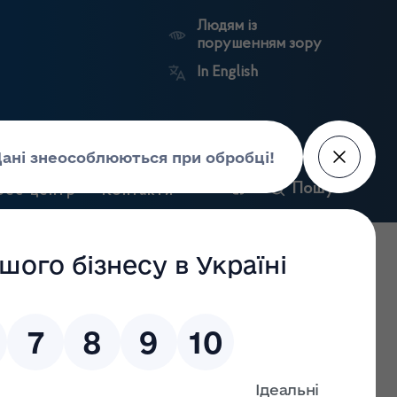
Людям із
порушенням зору
In English
и
Пошук
рес-центр
Контакти
Антикорупційний
ьких
Ринковий
Державні
портал
а
нагляд
реєстри
Держлікслужби