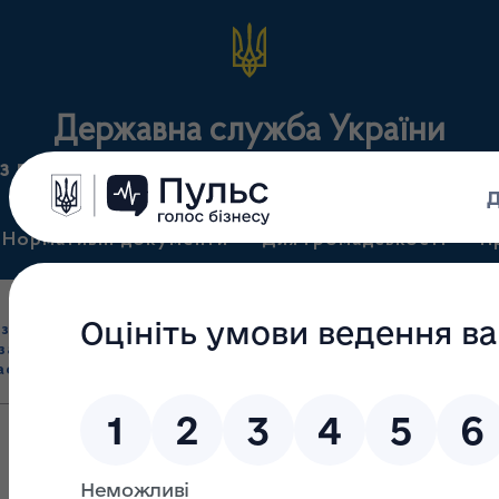
Державна служба України
з лікарських засобів та контролю за наркотикам
Нормативні документи
Для громадськості
П
Ліцензування
здрібна торгівля
Державний
виробництва лікарс
засобами, імпорт
нагляд
засобів, крові т
асобів (крім АФІ)
(контроль)
сертифікація