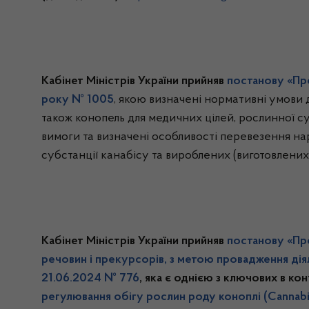
Кабінет Міністрів України прийняв
постанову
«Пр
року
№ 1005
, якою визначені нормативні умови 
також конопель для медичних цілей, рослинної суб
вимоги та визначені особливості перевезення на
субстанції канабісу та вироблених (виготовлених)
Кабінет Міністрів України прийняв
постанову «Про
речовин і прекурсорів, з метою провадження діял
21.06.2024 № 776
, яка є однією з ключових в кон
регулювання обігу рослин роду коноплі (Cannab