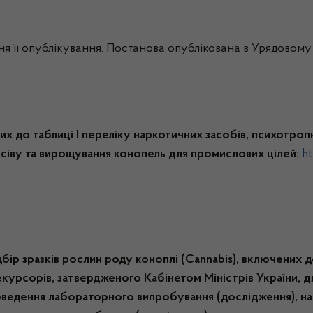
я її опублікування. Постанова опублікована в Урядовому 
х до таблиці I переліку наркотичних засобів, психотро
 посіву та вирощування конопель для промислових цілей:
h
ір зразків рослин роду коноплі (Cannabis), включених д
екурсорів, затвердженого Кабінетом Міністрів України,
проведення лабораторного випробування (дослідження), н