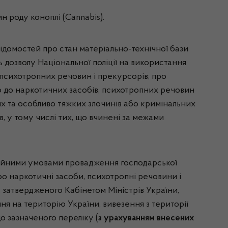
н роду коноплі (Cannabis).
ідомостей про стан матеріально-технічної бази
ь дозволу Національної поліції на використання
, психотропних речовин і прекурсорів; про
ьо до наркотичних засобів, психотропних речовин
их та особливо тяжких злочинів або кримінальних
, у тому числі тих, що вчинені за межами
зійними умовами провадження господарської
ро наркотичні засоби, психотропні речовини і
 затвердженого Кабінетом Міністрів України,
ння на територію України, вивезення з території
о зазначеного переліку (
з урахуванням внесених