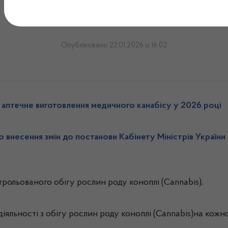
Медичний канабіс
Опубліковано 22.01.2026 о 16:02
аптечне виготовлення медичного канабісу у 2026 році
о внесення змін до постанови Кабінету Міністрів України 
трольованого обігу рослин роду коноплі (Cannabis);
іяльності з обігу рослин роду коноплі (Cannabis)на кожно