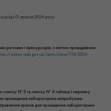
кур’єрі 01 жовтня 2024 року.
пних речовин і прекурсорів, з метою провадження
ttps://zakon.rada.gov.ua/laws/show/776-2024-
о списку № 3 та списку № 4 таблиці I переліку
 для проведення лабораторних випробувань
аправлення зразків для проведення лабораторних