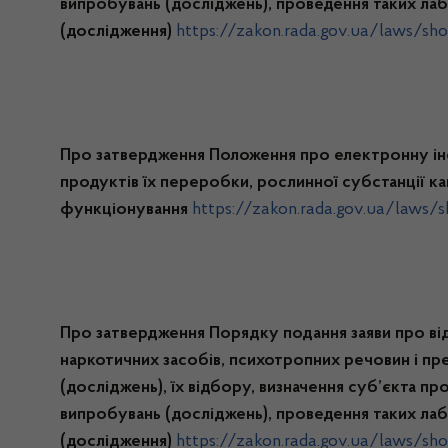
випробувань (досліджень), проведення таких ла
(дослідження)
https://zakon.rada.gov.ua/laws/
Про затвердження Положення про електронну ін
продуктів їх переробки, рослинної субстанції кан
функціонування
https://zakon.rada.gov.ua/law
Про затвердження Порядку подання заяви про відб
наркотичних засобів, психотропних речовин і пр
(досліджень), їх відбору, визначення суб’єкта 
випробувань (досліджень), проведення таких ла
(дослідження)
https://zakon.rada.gov.ua/laws/