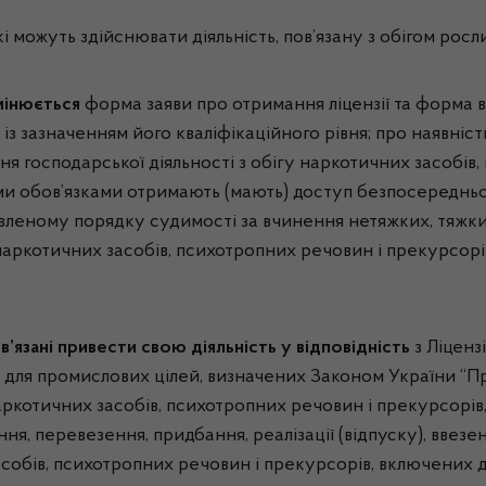
і можуть здійснювати діяльність, пов’язану з обігом росли
мінюється
форма заяви про отримання ліцензії та форма в
з зазначенням його кваліфікаційного рівня; про наявніст
ня господарської діяльності з обігу наркотичних засобів
овими обов’язками отримають (мають) доступ безпосередн
новленому порядку судимості за вчинення нетяжких, тяжк
аркотичних засобів, психотропних речовин і прекурсорів
в’язані
привести свою діяльність у відповідність
з Ліцен
ь для промислових цілей, визначених Законом України “П
ркотичних засобів, психотропних речовин і прекурсорів,
ня, перевезення, придбання, реалізації (відпуску), ввезе
собів, психотропних речовин і прекурсорів, включених д