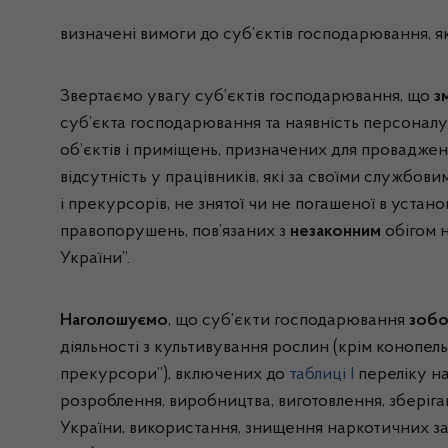
визначені вимоги до суб’єктів господарювання, як
Звертаємо увагу суб’єктів господарювання, що
з
суб’єкта господарювання та наявність персоналу і
об’єктів і приміщень, призначених для проваджен
відсутність у працівників, які за своїми служб
і прекурсорів, не знятої чи не погашеної в уста
правопорушень, пов’язаних з
незаконним
обігом н
України”.
Наголошуємо
, що суб’єкти господарювання
зобо
діяльності з культивування рослин (крім конопел
прекурсори”), включених до
таблиці I
переліку на
розроблення, виробництва, виготовлення, зберіган
України, використання, знищення наркотичних за