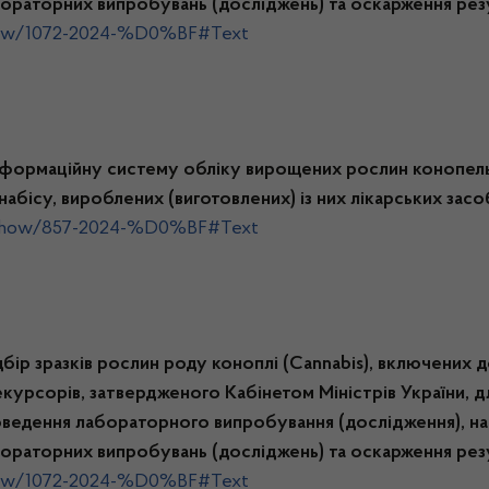
бораторних випробувань (досліджень) та оскарження ре
show/1072-2024-%D0%BF#Text
формаційну систему обліку вирощених рослин конопель 
абісу, вироблених (виготовлених) із них лікарських засобі
s/show/857-2024-%D0%BF#Text
ір зразків рослин роду коноплі (Cannabis), включених д
екурсорів, затвердженого Кабінетом Міністрів України,
проведення лабораторного випробування (дослідження), н
бораторних випробувань (досліджень) та оскарження ре
show/1072-2024-%D0%BF#Text