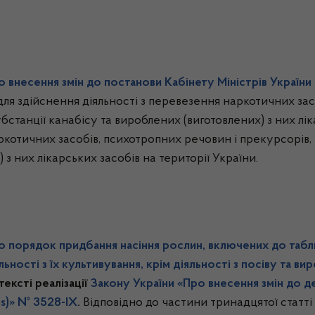
о внесення змін до постанови Кабінету Міністрів України 
для здійснення діяльності з перевезення наркотичних зас
станції канабісу та вироблених (виготовлених) з них лік
ркотичних засобів, психотропних речовин і прекурсорів, 
 з них лікарських засобів на території України.
 порядок придбання насіння рослин, включених до табли
ьності з їх культивування, крім діяльності з посіву та в
тексті реалізації
Закону України «Про внесення змін до д
is)» № 3528-ІХ
.
Відповідно до частини тринадцятої статті