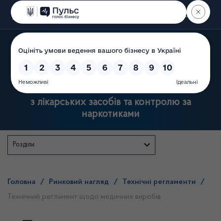
Пошук
Державна служба України
з лікарських засобів та контролю за
наркотиками
Розділи
Головна
/
Ринковий нагляд
/
Технічні регламенти
/
Технічний регламент щодо медичних виробів