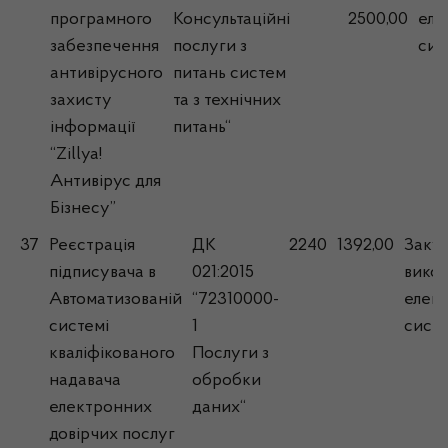
програмного
Консультаційні
2500,00
еле
забезпечення
послуги з
сис
антивірусного
питань систем
захисту
та з технічних
інформації
питань“
“Zillya!
Антивірус для
Бізнесу”
37
Реєстрація
ДК
2240
1392,00
Закуп
підписувача в
021:2015
вико
Автоматизованій
“72310000-
елек
системі
1
сист
кваліфікованого
Послуги з
надавача
обробки
електронних
даних“
довірчих послуг