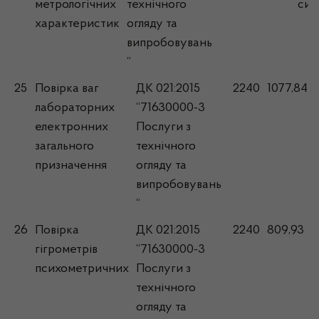
метрологічних
технічного
сис
характеристик
огляду та
випробовувань
“
25
Повірка ваг
ДК 021:2015
2240
1077,84
лабораторних
“71630000-3
електронних
Послуги з
загального
технічного
призначення
огляду та
випробовувань
“
26
Повірка
ДК 021:2015
2240
809,93
гігрометрів
“71630000-3
психометричних
Послуги з
технічного
огляду та