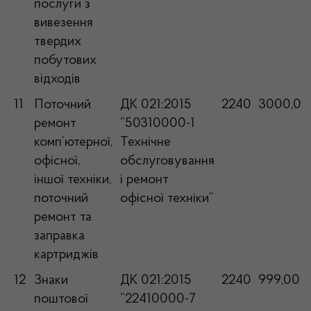
послуги з
вивезення
твердих
побутових
відходів
11
Поточний
ДК 021:2015
2240
3000,00
ремонт
“50310000-1
комп’ютерної,
Технічне
офісної,
обслуговування
іншої техніки,
і ремонт
поточний
офісної техніки“
ремонт та
заправка
картриджів
12
Знаки
ДК 021:2015
2240
999,00
поштової
“22410000-7