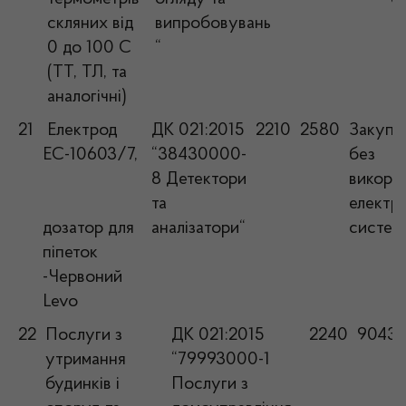
скляних від
випробовувань
0 до 100 С
“
(ТТ, ТЛ, та
аналогічні)
21
Електрод
ДК 021:2015
2210
2580
Закупів
ЕС-10603/7,
“38430000-
без
8 Детектори
викори
та
електр
дозатор для
аналізатори“
систем
піпеток
-Червоний
Levo
22
Послуги з
ДК 021:2015
2240
9043,
утримання
“79993000-1
будинків і
Послуги з