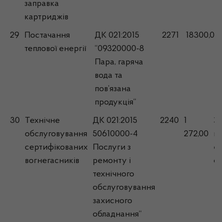
заправка
картриджів
29
Постачання
ДК 021:2015
2271
18300,00
теплової енергії
“09320000-8
Пара, гаряча
вода та
пов’язана
продукція“
30
Технічне
ДК 021:2015
2240
1
За
обслуговування
50610000-4
272,00
в
сертифікованих
Послуги з
е
вогнегасників
ремонту і
с
технічного
обслуговування
захисного
обладнання“