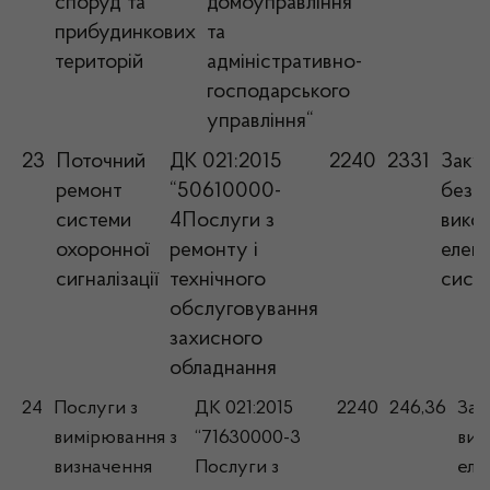
споруд та
домоуправління
прибудинкових
та
територій
адміністративно-
господарського
управління“
23
Поточний
ДК 021:2015
2240
2331
Закуп
ремонт
“50610000-
без
системи
4Послуги з
вико
охоронної
ремонту і
елек
сигналізації
технічного
сист
обслуговування
захисного
обладнання
24
Послуги з
ДК 021:2015
2240
246,36
Зак
вимірювання з
“71630000-3
вик
визначення
Послуги з
еле