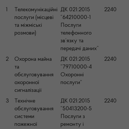
1
Телекомунікаційні
ДК 021:2015
2240
послуги (місцеві
“64210000-1
та міжміські
Послуги
розмови)
телефонного
зв’язку та
передачі даних“
2
Охорона майна
ДК 021:2015
2240
та
“79710000-4
обслуговування
Охоронні
охоронної
послуги”
сигналізації
3
Технічне
ДК 021:2015
2240
обслуговування
“50413200-5
системи
Послуги з
пожежної
ремонту і