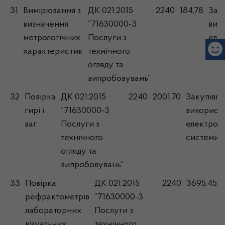
31
Вимірювання з
ДК 021:2015
2240
184,78
Заку
визначення
“71630000-3
вик
метрологічних
Послуги з
еле
характеристик
технічного
сис
огляду та
випробовувань“
32
Повірка
ДК 021:2015
2240
2001,70
Закупівля
гирі і
“71630000-3
використ
ваг
Послуги з
електрон
технічного
системи
огляду та
випробовувань“
33
Повірка
ДК 021:2015
2240
3695,45
рефрактометрів
“71630000-3
лабораторних
Послуги з
візуальних
технічного