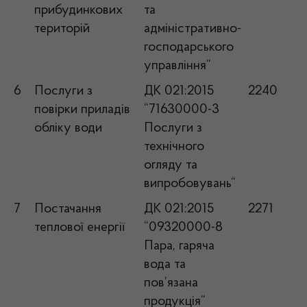
прибудинкових
та
територій
адміністративно-
господарського
управління“
6
Послуги з
ДК 021:2015
2240
повірки приладів
“71630000-3
обліку води
Послуги з
технічного
огляду та
випробовувань“
7
Постачання
ДК 021:2015
2271
теплової енергії
“09320000-8
Пара, гаряча
вода та
пов’язана
продукція“