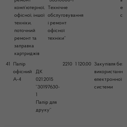
ремонт
“50310000-1
ви
комп’ютерної,
Технічне
ел
офісної, іншої
обслуговування
си
техніки,
і ремонт
поточний
офісної
ремонт та
техніки“
заправка
картриджів
41
Папір
2210
1 120,00
Закупівля без
офісний
ДК
використання
А-4
021:2015
електронної
“30197630-
системи
1
Папір для
друку“