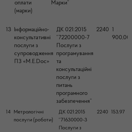
оплати
Марки“
(марки)
13
Інформаційно-
ДК 021:2015
2240
1
консультативні
“72200000-7
900,00
послуги з
Послуги з
супроводження
програмування
ПЗ «M.E.Doc»
та
консультаційні
послуги з
питань
програмного
забезпечення“
14
Метрологічні
ДК 021:2015
2240
153,97
послуги (роботи)
“71630000-3
Послуги з