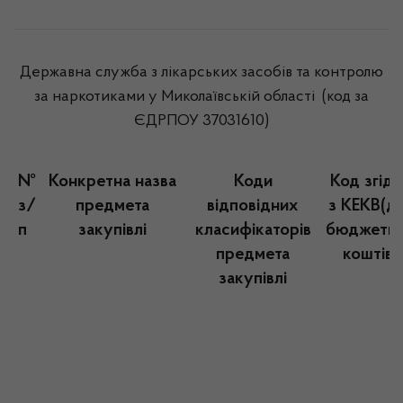
Державна служба з лікарських засобів та контролю
за наркотиками у Миколаївській області (код за
ЄДРПОУ 37031610)
№
Конкретна назва
Коди
Код згід
з/
предмета
відповідних
з КЕКВ(д
п
закупівлі
класифікаторів
бюджетн
предмета
коштів)
закупівлі