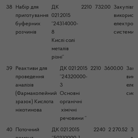
38
Набір для
ДК
2210
732,00
Закупівля
приготування
021:2015
використ
буферних
“24314000-
електрон
розчинів
8
системи
Кислі солі
металів
різні“
39
Реактиви для
ДК 021:2015
2210
3600,00
Заку
проведення
“24320000-
вико
аналізів
3
елек
(Фармакопейний
Основні
сист
зразок) Кислота
органічні
нікотинова
хімічні
речовини “
40
Поточний
ДК 021:2015
2240
2 270,52
За