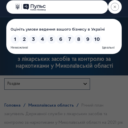
Пошук
Державна служба
з лікарських засобів та контролю за
наркотиками у Миколаївській області
Розділи
Головна
/
Миколаївська область
/
Річний план
закупівель Державної служби з лікарських засобів та
контролю за наркотиками у Миколаївській області на 2021 рік