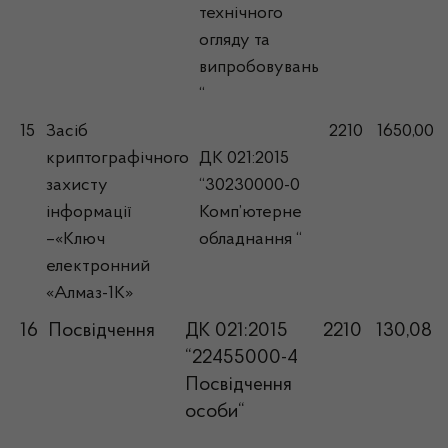
технічного
огляду та
випробовувань
“
15
Засіб
2210
1650,00
криптографічного
ДК 021:2015
захисту
“30230000-0
інформації
Комп’ютерне
–«Ключ
обладнання “
електронний
«Алмаз-1К»
16
Посвідчення
ДК 021:2015
2210
130,08
“22455000-4
Посвідчення
особи“