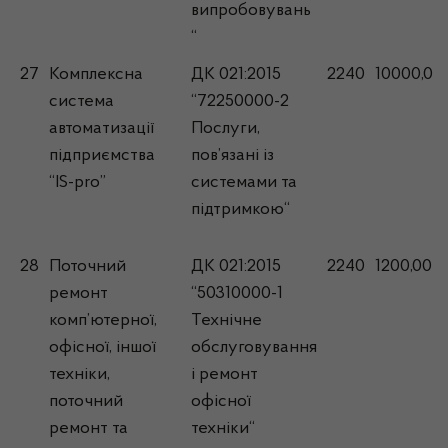
випробовувань
“
27
Комплексна
ДК 021:2015
2240
10000,00
система
“72250000-2
автоматизації
Послуги,
підприємства
пов’язані із
“IS-pro”
системами та
підтримкою“
28
Поточний
ДК 021:2015
2240
1200,00
ремонт
“50310000-1
комп’ютерної,
Технічне
офісної, іншої
обслуговування
техніки,
і ремонт
поточний
офісної
ремонт та
техніки“