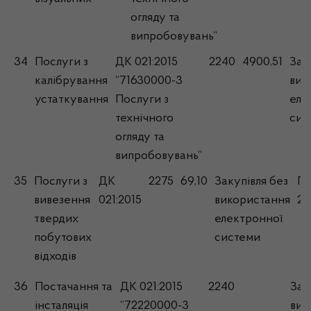
огляду та
випробовувань“
34
Послуги з
ДК 021:2015
2240
4900,51
Зак
калібрування
“71630000-3
вик
устаткування
Послуги з
еле
технічного
сис
огляду та
випробовувань“
35
Послуги з
ДК
2275
69,10
Закупівля без
Гр
вивезення
021:2015
використання
20
твердих
електронної
побутових
системи
відходів
36
Постачання та
ДК 021:2015
2240
Зак
інсталяція
“72220000-3
вик