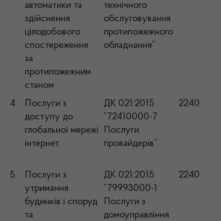
автоматики та
технічного
здійснення
обслуговування
цілодобового
протипожежного
спостереження
обладнання“
за
протипожежним
станом
4
Послуги з
ДК 021:2015
2240
доступу до
“72410000-7
глобальної мережі
Послуги
інтернет
провайдерів“
5
Послуги з
ДК 021:2015
2240
утримання
“79993000-1
будинків і споруд
Послуги з
та
домоуправління