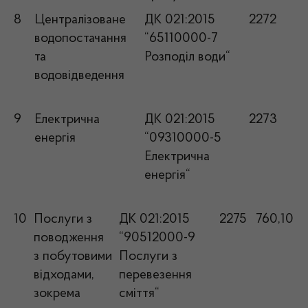
8
Централізоване
ДК 021:2015
2272
водопостачання
“65110000-7
та
Розподіл води“
водовідведення
9
Електрична
ДК 021:2015
2273
енергія
“09310000-5
Електрична
енергія“
10
Послуги з
ДК 021:2015
2275
760,10
поводження
“90512000-9
з побутовими
Послуги з
відходами,
перевезення
зокрема
сміття“