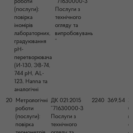
роботи
“71630000-3
(послуги):
Послуги з
повірка
технічного
іномірів
огляду та
лабораторних,
випробовувань
градуювання
“
pH-
перетворювача
(И-130, ЭВ-74,
744 pH, AL-
123, Hanna та
аналогічні
20
Метрологічні
ДК 021:2015
2240
369,54
З
роботи
“71630000-3
б
(послуги):
Послуги з
в
повірка
технічного
е
термометрів
огляду та
с