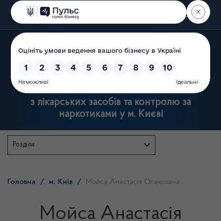
Пошук
Державна служба
з лікарських засобів та контролю за
наркотиками у м. Києві
Розділи
Головна
/
м. Київ
/
Мойса Анастасія Олексіївна
Мойса Анастасія