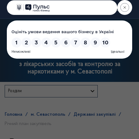
Пошук
Державна служба
з лікарських засобів та контролю за
наркотиками у м. Севастополі
Розділи
Головна
/
м. Севастополь
/
Державні закупівлі
/
Річний план закупівель