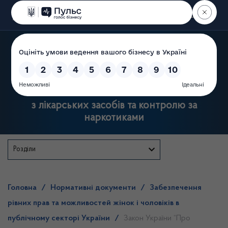
Пошук
Державна служба України
з лікарських засобів та контролю за
наркотиками
Розділи
Головна
/
Нормативні документи
/
Забезпечення
рівних прав та можливостей жінок і чоловіків в
публічному секторі України
/
Закон України “Про